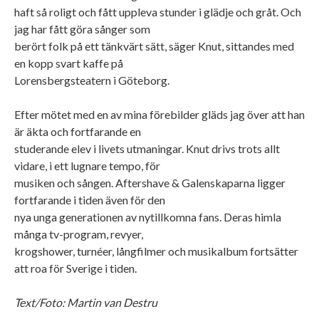
haft så roligt och fått uppleva stunder i glädje och gråt. Och
jag har fått göra sånger som
berört folk på ett tänkvärt sätt, säger Knut, sittandes med
en kopp svart kaffe på
Lorensbergsteatern i Göteborg.
Efter mötet med en av mina förebilder gläds jag över att han
är äkta och fortfarande en
studerande elev i livets utmaningar. Knut drivs trots allt
vidare, i ett lugnare tempo, för
musiken och sången. Aftershave & Galenskaparna ligger
fortfarande i tiden även för den
nya unga generationen av nytillkomna fans. Deras himla
många tv-program, revyer,
krogshower, turnéer, långfilmer och musikalbum fortsätter
att roa för Sverige i tiden.
Text/Foto: Martin van Destru