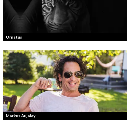
Ornatus
En av svergies mest talangfyllda tatuerare. Läs om hans historia och
resa!
Markus Aujalay