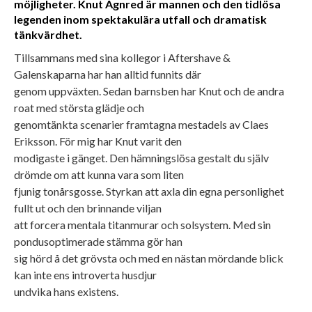
möjligheter. Knut Agnred är mannen och den tidlösa
legenden inom spektakulära utfall och dramatisk
tänkvärdhet.
Tillsammans med sina kollegor i Aftershave &
Galenskaparna har han alltid funnits där
genom uppväxten. Sedan barnsben har Knut och de andra
roat med största glädje och
genomtänkta scenarier framtagna mestadels av Claes
Eriksson. För mig har Knut varit den
modigaste i gänget. Den hämningslösa gestalt du själv
drömde om att kunna vara som liten
fjunig tonårsgosse. Styrkan att axla din egna personlighet
fullt ut och den brinnande viljan
att forcera mentala titanmurar och solsystem. Med sin
pondusoptimerade stämma gör han
sig hörd å det grövsta och med en nästan mördande blick
kan inte ens introverta husdjur
undvika hans existens.