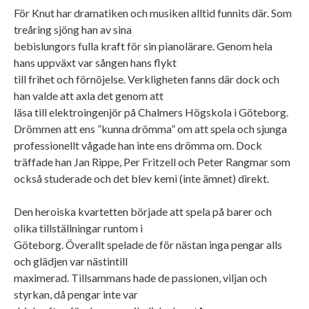
För Knut har dramatiken och musiken alltid funnits där. Som
treåring sjöng han av sina
bebislungors fulla kraft för sin pianolärare. Genom hela
hans uppväxt var sången hans flykt
till frihet och förnöjelse. Verkligheten fanns där dock och
han valde att axla det genom att
läsa till elektroingenjör på Chalmers Högskola i Göteborg.
Drömmen att ens ”kunna drömma”
om att spela och sjunga
professionellt vågade han inte ens drömma om. Dock
träffade han Jan Rippe, Per Fritzell och Peter Rangmar som
också studerade och det blev kemi (inte ämnet) direkt.
Den heroiska kvartetten började att spela på barer och
olika tillställningar runtom i
Göteborg. Överallt spelade de för nästan inga pengar alls
och glädjen var nästintill
maximerad. Tillsammans hade de passionen, viljan och
styrkan, då pengar inte var