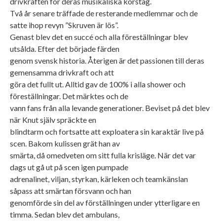
drivkraften för deras musikaliska korståg.
Två år senare träffade de resterande medlemmar och de
satte ihop revyn ”Skruven är lös”.
Genast blev det en succé och alla föreställningar blev
utsålda. Efter det började färden
genom svensk historia. Återigen är det passionen till deras
gemensamma drivkraft och att
göra det fullt ut. Alltid gav de 100% i alla shower och
föreställningar. Det märktes och de
vann fans från alla levande generationer. Beviset på det blev
när Knut själv spräckte en
blindtarm och fortsatte att exploatera sin karaktär live på
scen. Bakom kulissen grät han av
smärta, då omedveten om sitt fulla krisläge. När det var
dags ut gå ut på scen igen pumpade
adrenalinet, viljan, styrkan, kärleken och teamkänslan
såpass att smärtan försvann och han
genomförde sin del av förställningen under ytterligare en
timma. Sedan blev det ambulans,