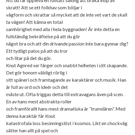
Att du får uppleva en fullsatt salong att braka ihop av
skratt! Att se ett folkhav som böljar i
vågform och skrattar så mycket att de inte vet vart de skall
ta vägen! Att känna en total
samhörighet med alla i hela byggnaden! Är inte detta en
fullständig bekräftelse på att du gör
något bra och att din drivande passion inte bara gynnar dig?
Ett tydligt patos på att du tror
och litar på det du gör.
Knut Agnred ser färger och snabbt helheten i sitt skapande.
Det gör honom väldigt rörlig i
sitt spåneri och framtagande av karaktärer och musik. Han
är full av ord och ideér och det
måste ut. Ofta triggas detta till extravagans även på scen.
En av hans mest abstrakta roller
och framförallt hans mest dramatiska är ”trumdåren”. Med
denna karaktär får Knut
katastrofala loss besinningslöst i kosmos. Likt en chockvåg
sätter han allt på spel och