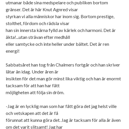
utmanar både sina medspelare och publiken bortom
gränser. Det är här Knut Agnred visar
styrkan vi alla människor har inom sig. Bortom prestige,
stolthet, fördom och rädsla visar
han sin innersta kärna fylld av kärlek och harmoni. Det är
äkta!...utan strävan efter medhåll
eller samtycke och inte heller under bältet. Det är ren
energi!
Sabbatsåret han tog från Chalmers fortgår och han skriver
låtar än idag. Under åren är
insikten för det man gör minst lika viktig och han är enormt
tacksam för att han har fått
möjligheten att följa sin dröm.
-Jag är en lycklig man som har fått göra det jag helst ville
och vetskapen att det är få
förunnat att kunna göra det. Jag är tacksam för alla år även
om det varit slitsamt! Jag har