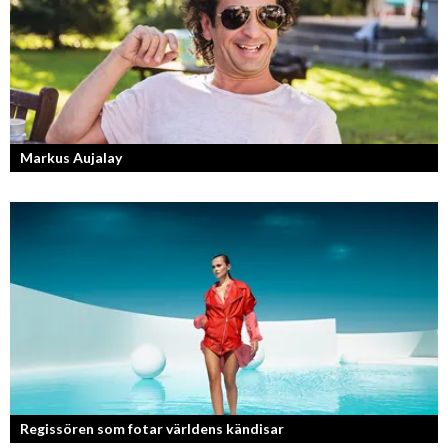
Markus Aujalay
Sveriges tuffaste matjury är epitetet på juryn i Sveriges Mästerkock.
Markus Aujalay är domaren som ger mästerkockarna mardrömmar.
Regissören som fotar världens kändisar