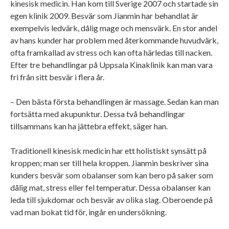
kinesisk medicin. Han kom till Sverige 2007 och startade sin
egen klinik 2009. Besvär som Jianmin har behandlat är
exempelvis ledvärk, dålig mage och mensvärk. En stor andel
av hans kunder har problem med återkommande huvudvärk,
ofta framkallad av stress och kan ofta härledas till nacken.
Efter tre behandlingar på Uppsala Kinaklinik kan man vara
fri från sitt besvär i flera år.
– Den bästa första behandlingen är massage. Sedan kan man
fortsätta med akupunktur. Dessa två behandlingar
tillsammans kan ha jättebra effekt, säger han.
Traditionell kinesisk medicin har ett holistiskt synsätt på
kroppen; man ser till hela kroppen. Jianmin beskriver sina
kunders besvär som obalanser som kan bero på saker som
dålig mat, stress eller fel temperatur. Dessa obalanser kan
leda till sjukdomar och besvär av olika slag. Oberoende på
vad man bokat tid för, ingår en undersökning.