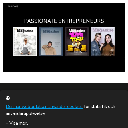
Knut Agnred är mannen och den tidlösa legenden inom spektakulära
utfall och dramatisk tänkvärdhet.
EU casino
Den här webbplatsen använder cookies
för statistik och
användarupplevelse.
Sponsrade artiklar