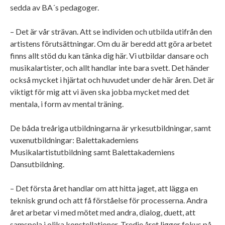
sedda av BA´s pedagoger.
– Det är vår strävan. Att se individen och utbilda utifrån den
artistens förutsättningar. Om du är beredd att göra arbetet
finns allt stöd du kan tänka dig här. Vi utbildar dansare och
musikalartister, och allt handlar inte bara svett. Det händer
också mycket i hjärtat och huvudet under de här åren. Det är
viktigt för mig att vi även ska jobba mycket med det
mentala, i form av mental träning.
De båda treåriga utbildningarna är yrkesutbildningar, samt
vuxenutbildningar: Balettakademiens
Musikalartistutbildning samt Balettakademiens
Dansutbildning.
– Det första året handlar om att hitta jaget, att lägga en
teknisk grund och att få förståelse för processerna. Andra
året arbetar vi med mötet med andra, dialog, duett, att
samspela i olika konstellationer. Tredje året ligger fokus på