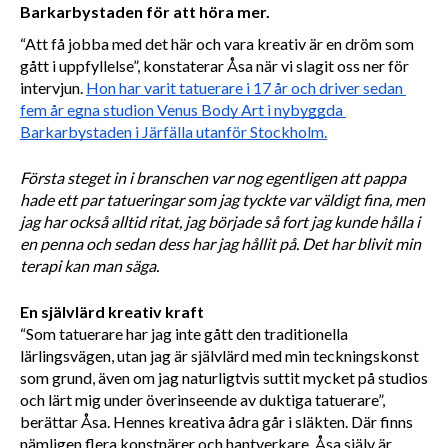
Barkarbystaden för att höra mer.
“Att få jobba med det här och vara kreativ är en dröm som 
gått i uppfyllelse”, konstaterar Åsa när vi slagit oss ner för 
intervjun.
Hon har varit tatuerare i 17 år och driver sedan 
fem år egna studion Venus Body Art i nybyggda 
Barkarbystaden i Järfälla utanför Stockholm.
Första steget in i branschen var nog egentligen att pappa 
hade ett par tatueringar som jag tyckte var väldigt fina, men 
jag har också alltid ritat, jag började så fort jag kunde hålla i 
en penna och sedan dess har jag hållit på. Det har blivit min 
terapi kan man säga.
En självlärd kreativ kraft
“Som tatuerare har jag inte gått den traditionella 
lärlingsvägen, utan jag är självlärd med min teckningskonst 
som grund, även om jag naturligtvis suttit mycket på studios 
och lärt mig under överinseende av duktiga tatuerare”, 
berättar Åsa. Hennes kreativa ådra går i släkten. Där finns 
nämligen flera konstnärer och hantverkare. Åsa själv är 