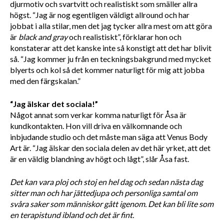
djurmotiv och svartvitt och realistiskt som smäller allra 
högst. “Jag är nog egentligen väldigt allround och har 
jobbat i alla stilar, men det jag tycker allra mest om att göra 
är 
black and gray
 och realistiskt”, förklarar hon och 
konstaterar att det kanske inte så konstigt att det har blivit 
så. “Jag kommer ju från en teckningsbakgrund med mycket 
blyerts och kol så det kommer naturligt för mig att jobba 
med den färgskalan.”
“Jag älskar det sociala!”
Något annat som verkar komma naturligt för Åsa är 
kundkontakten. Hon vill driva en välkomnande och 
inbjudande studio och det måste man säga att Venus Body 
Art är. “Jag älskar den sociala delen av det här yrket, att det 
är en väldig blandning av högt och lågt”, slår Åsa fast.
Det kan vara ploj och stoj en hel dag och sedan nästa dag 
sitter man och har jättedjupa och personliga samtal om 
svåra saker som människor gått igenom. Det kan bli lite som 
en terapistund ibland och det är fint. 