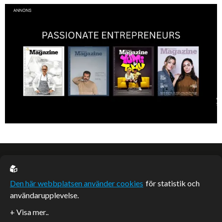
Denis Manasiev Vukotic driver Teknikmagasinet mot nya framgångar!
EU casino
Den här webbplatsen använder cookies
för statistik och
användarupplevelse.
Sponsrade artiklar