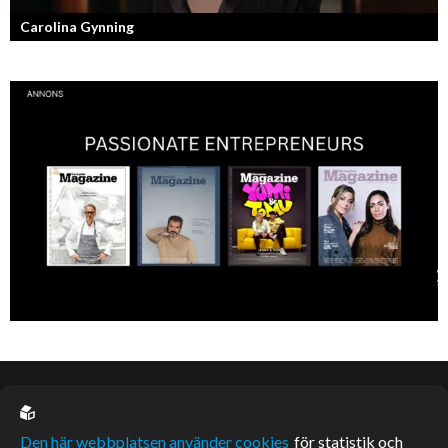
Carolina Gynning
Under ytan av en passionerad och strukturerad entreprenör.
EU casino
Den här webbplatsen använder cookies
för statistik och