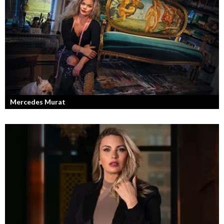
Mercedes Murat
Konstnären som balanserar känslofylld konst med hårt fysiskt arbete.