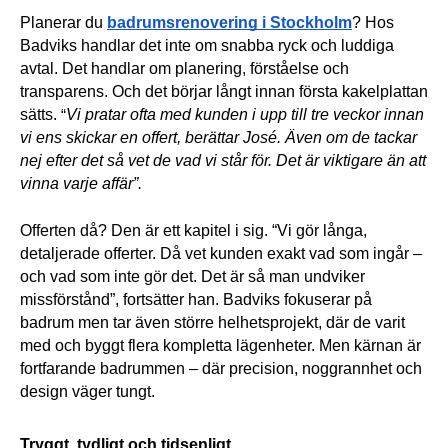
Planerar du 
badrumsrenovering i Stockholm
? Hos 
Badviks handlar det inte om snabba ryck och luddiga 
avtal. Det handlar om planering, förståelse och 
transparens. Och det börjar långt innan första kakelplattan 
sätts. 
Vi pratar ofta med kunden i upp till tre veckor innan 
“
vi ens skickar en offert, berättar José. Även om de tackar 
nej efter det så vet de vad vi står för. Det är viktigare än att 
vinna varje affär”.
Offerten då? Den är ett kapitel i sig. “Vi gör långa, 
detaljerade offerter. Då vet kunden exakt vad som ingår – 
och vad som inte gör det. Det är så man undviker 
missförstånd”, fortsätter han. 
Badviks fokuserar på 
badrum men tar även större helhetsprojekt, där de varit 
med och byggt flera kompletta lägenheter. Men kärnan är 
fortfarande badrummen – där precision, noggrannhet och 
design väger tungt.
Tryggt, tydligt och tidsenligt