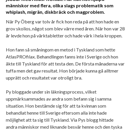
människor med flera, olika slags problematik som
whiplash, migrän, diskbråck och magproblem.
När Py Öberg var tolv år fick hon reda på att hon hade en
grov skolios, något som blev värre med åren. När hon var 28
år levde hon på värktabletter och hade värk i hela kroppen.
Hon fann så småningom en metod i Tyskland som hette
AtlasPROfilax. Behandlingen fanns inte i Sverige och hon
åkte till Tyskland för att testa den. De första månaderna var
tuffa men det gav resultat. Hon började kunna gå alltmer
upprätt och resultatet var otroligt bra.
Py bloggade under sin läkningsprocess, vilket
uppmärksammades av andra som befann sig i samma
situation. Hon bestämde sig för att ta kvinnan som
behandlat henne till Sverige eftersom alla inte hade
möjlighet att ta sig till Tyskland. Via Pys blogg hittade
andra människor med liknande besvär henne och den tyska