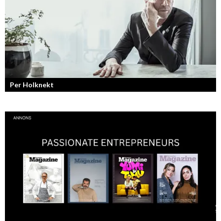
Per Holknekt
Från brädan till scenen