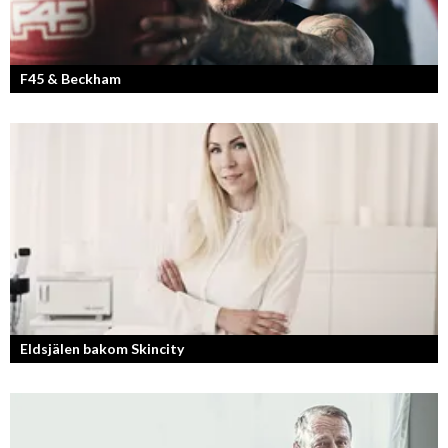
F45 & Beckham
F45 Training med partners som bland annat Mark Wahlberg och
David Beckham i spetsen har nått stora framgångar med sina
träningsstudios...
Eldsjälen bakom Skincity
Annica Forsgren Kjellman ligger bakom skönhetsimperiet Skincity –
professionell hudvård online.