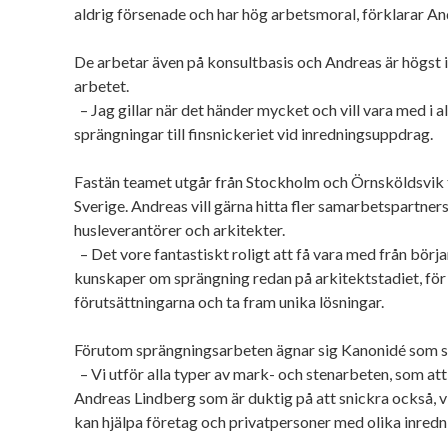
aldrig försenade och har hög arbetsmoral, förklarar A
De arbetar även på konsultbasis och Andreas är högst i
arbetet.
– Jag gillar när det händer mycket och vill vara med i al
sprängningar till finsnickeriet vid inredningsuppdrag.
Fastän teamet utgår från Stockholm och Örnsköldsvik t
Sverige. Andreas vill gärna hitta fler samarbetspartner
husleverantörer och arkitekter.
– Det vore fantastiskt roligt att få vara med från bör
kunskaper om sprängning redan på arkitektstadiet, för
förutsättningarna och ta fram unika lösningar.
Förutom sprängningsarbeten ägnar sig Kanonidé som s
– Vi utför alla typer av mark- och stenarbeten, som at
Andreas Lindberg som är duktig på att snickra också, v
kan hjälpa företag och privatpersoner med olika inred