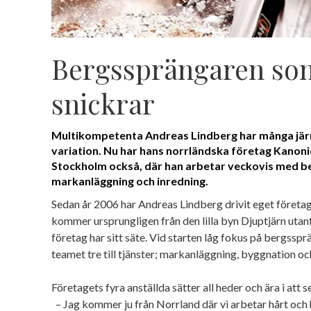
Bergssprängaren so
snickrar
Multikompetenta Andreas Lindberg har många järn i
variation. Nu har hans norrländska företag Kanoni
Stockholm också, där han arbetar veckovis med b
markanläggning och inredning.
Sedan år 2006 har Andreas Lindberg drivit eget företa
kommer ursprungligen från den lilla byn Djuptjärn utan
företag har sitt säte. Vid starten låg fokus på bergssp
teamet tre till tjänster; markanläggning, byggnation oc
Företagets fyra anställda sätter all heder och ära i att s
– Jag kommer ju från Norrland där vi arbetar hårt och hå