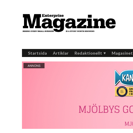
Startsida
Artiklar
Redaktionellt
Magasinet