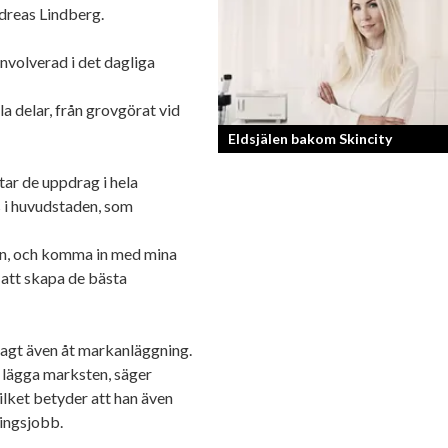
ndreas Lindberg.
Läs mer om deras liv som YouTubers 
Entreprenörer
nvolverad i det dagliga
la delar, från grovgörat vid
Eldsjälen bakom Skincity
ar de uppdrag i hela
Annica Forsgren Kjellman ligger bako
s i huvudstaden, som
skönhetsimperiet Skincity – professio
hudvård online.
jan, och komma in med mina
 att skapa de bästa
agt även åt markanläggning.
t lägga marksten, säger
ilket betyder att han även
ningsjobb.