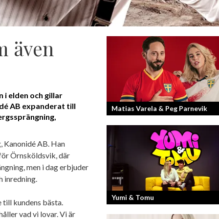
m även
 elden och gillar
dé AB expanderat till
Matias Varela & Peg Parnevik
ergssprängning,
Här i Sverige så finns det en bred mix 
g, Kanonidé AB. Han
nationaliteter från hela världen och 
för Örnsköldsvik, där
svenskar har en annan grundnationalite
rängning, men i dag erbjuder
h inredning.
Yumi & Tomu
e till kundens bästa.
ller vad vi lovar. Vi är