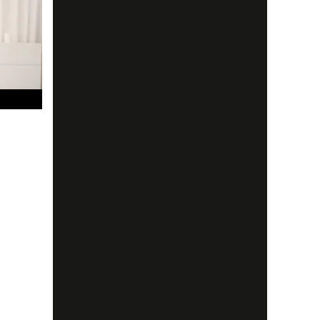
och
m
nell