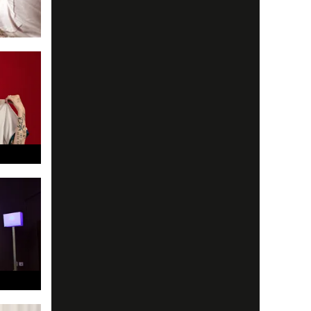
av olika
många
t...