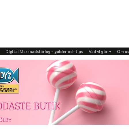
Digital Marknadsföring – guider och tips
Vad vi gör
Om os