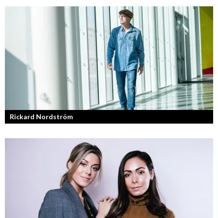
F45 Training med partners som bland annat Mark Wahlberg och
David Beckham i spetsen har nått stora framgångar med sina
träningsstudios...
Rickard Nordström
Läraren som omfamnar sociala medier.