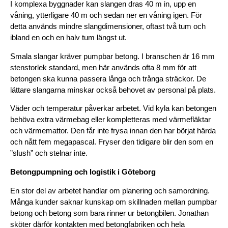
I komplexa byggnader kan slangen dras 40 m in, upp en 
våning, ytterligare 40 m och sedan ner en våning igen. För 
detta används mindre slangdimensioner, oftast två tum och 
ibland en och en halv tum längst ut.
Smala slangar kräver pumpbar betong. I branschen är 16 mm 
stenstorlek standard, men här används ofta 8 mm för att 
betongen ska kunna passera långa och trånga sträckor. De 
lättare slangarna minskar också behovet av personal på plats.
Väder och temperatur påverkar arbetet. Vid kyla kan betongen 
behöva extra värmebag eller kompletteras med värmefläktar 
och värmemattor. Den får inte frysa innan den har börjat härda 
och nått fem megapascal. Fryser den tidigare blir den som en 
”slush” och stelnar inte.
Betongpumpning och logistik i Göteborg
En stor del av arbetet handlar om planering och samordning. 
Många kunder saknar kunskap om skillnaden mellan pumpbar 
betong och betong som bara rinner ur betongbilen. Jonathan 
sköter därför kontakten med betongfabriken och hela 