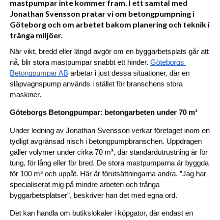
mastpumpar inte kommer fram. I ett samtal med
Jonathan Svensson pratar vi om betongpumpning i
Göteborg och om arbetet bakom planering och teknik i
trånga miljöer.
När vikt, bredd eller längd avgör om en byggarbetsplats går att 
nå, blir stora mastpumpar snabbt ett hinder. 
Göteborgs 
Betongpumpar AB
 arbetar i just dessa situationer, där en 
släpvagnspump används i stället för branschens stora 
maskiner.
Göteborgs Betongpumpar: betongarbeten under 70 m³
Under ledning av Jonathan Svensson verkar företaget inom en 
tydligt avgränsad nisch i betongpumpbranschen. Uppdragen 
gäller volymer under cirka 70 m³, där standardutrustning är för 
tung, för lång eller för bred. De stora mastpumparna är byggda 
för 100 m³ och uppåt. Här är förutsättningarna andra. ”Jag har 
specialiserat mig på mindre arbeten och trånga 
byggarbetsplatser”, beskriver han det med egna ord.
Det kan handla om butikslokaler i köpgator, där endast en 