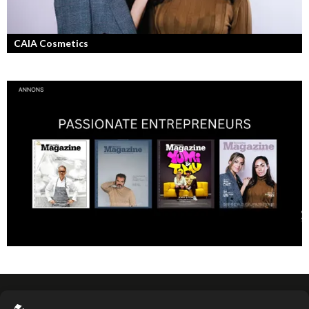
CAIA Cosmetics
Skönhet är bra självkänsla och ett vackert leende enligt grundarna av
det nya raketvarumärket inom smink: CAIA Cosmetics.