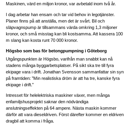
Maskinen, värd en miljon kronor, var avbetald inom två år.
I dag arbetar han ensam och tar vid behov in legotjänster. 
Planer finns på att anställa, men det är svårt. Bil och 
släpvagnspump är tillsammans värda omkring 1,3 miljoner 
kronor, och små misstag kan bli kostsamma. Att kassera 100 
m slang kan kosta runt 70 000 kronor.
Högsbo som bas för betongpumpning i Göteborg
Utgångspunkten är Högsbo, varifrån man snabbt kan nå 
stadens många byggarbetsplatser. På sikt ska tre till fyra 
ekipage vara i drift. Jonathan Svensson sammanfattar sin syn 
på framtiden: ”Min realistiska dröm är att ha tre, kanske fyra 
ekipage i drift.”
Intresset för helelektriska maskiner växer, men många 
enfamiljshusprojekt saknar den nödvändiga 
anslutningseffekten på 64 ampere. Nästa maskin kommer 
därför att vara dieseldriven. Först därefter kommer en eldriven 
dragbil att komma i fråga.