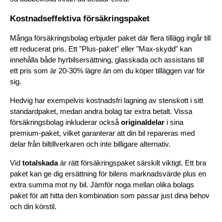
Kostnadseffektiva försäkringspaket
Många försäkringsbolag erbjuder paket där flera tillägg ingår till 
ett reducerat pris. Ett "Plus-paket" eller "Max-skydd" kan 
innehålla både hyrbilsersättning, glasskada och assistans till 
ett pris som är 20-30% lägre än om du köper tilläggen var för 
sig.
Hedvig har exempelvis kostnadsfri lagning av stenskott i sitt 
standardpaket, medan andra bolag tar extra betalt. Vissa 
försäkringsbolag inkluderar också 
originaldelar
 i sina 
premium-paket, vilket garanterar att din bil repareras med 
delar från biltillverkaren och inte billigare alternativ.
Vid 
totalskada
 är rätt försäkringspaket särskilt viktigt. Ett bra 
paket kan ge dig ersättning för bilens marknadsvärde plus en 
extra summa mot ny bil. Jämför noga mellan olika bolags 
paket för att hitta den kombination som passar just dina behov 
och din körstil.