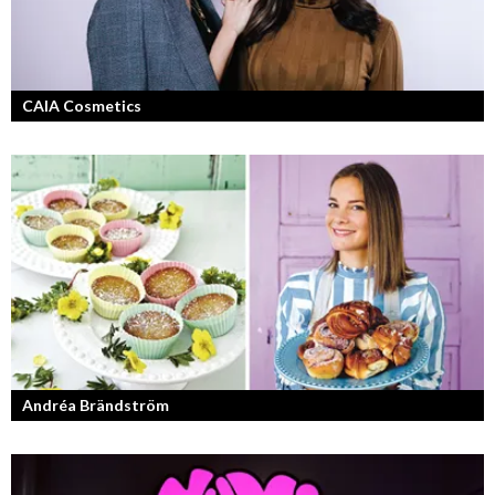
CAIA Cosmetics
Skönhet är bra självkänsla och ett vackert leende enligt grundarna av
det nya raketvarumärket inom smink: CAIA Cosmetics.
Andréa Brändström
Vinnare av Hela Sverige Bakar 2017.