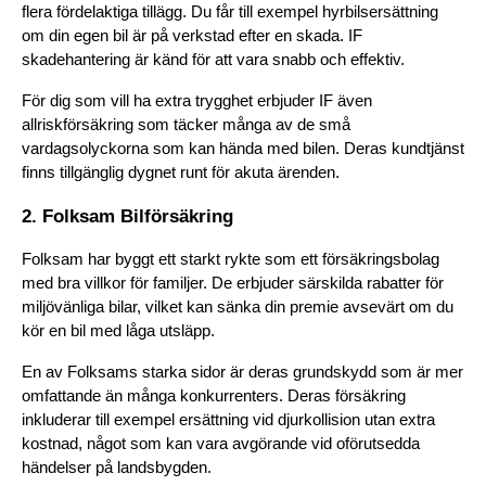
flera fördelaktiga tillägg. Du får till exempel hyrbilsersättning 
om din egen bil är på verkstad efter en skada. IF 
skadehantering är känd för att vara snabb och effektiv.
För dig som vill ha extra trygghet erbjuder IF även 
allriskförsäkring som täcker många av de små 
vardagsolyckorna som kan hända med bilen. Deras kundtjänst 
finns tillgänglig dygnet runt för akuta ärenden.
2. Folksam Bilförsäkring
Folksam har byggt ett starkt rykte som ett försäkringsbolag 
med bra villkor för familjer. De erbjuder särskilda rabatter för 
miljövänliga bilar, vilket kan sänka din premie avsevärt om du 
kör en bil med låga utsläpp.
En av Folksams starka sidor är deras grundskydd som är mer 
omfattande än många konkurrenters. Deras försäkring 
inkluderar till exempel ersättning vid djurkollision utan extra 
kostnad, något som kan vara avgörande vid oförutsedda 
händelser på landsbygden.