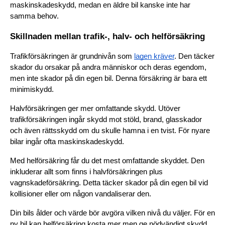
maskinskadeskydd, medan en äldre bil kanske inte har 
samma behov.
Skillnaden mellan trafik-, halv- och helförsäkring
Trafikförsäkringen är grundnivån som 
lagen kräver
. Den täcker 
skador du orsakar på andra människor och deras egendom, 
men inte skador på din egen bil. Denna försäkring är bara ett 
minimiskydd.
Halvförsäkringen ger mer omfattande skydd. Utöver 
trafikförsäkringen ingår skydd mot stöld, brand, glasskador 
och även rättsskydd om du skulle hamna i en tvist. För nyare 
bilar ingår ofta maskinskadeskydd.
Med helförsäkring får du det mest omfattande skyddet. Den 
inkluderar allt som finns i halvförsäkringen plus 
vagnskadeförsäkring. Detta täcker skador på din egen bil vid 
kollisioner eller om någon vandaliserar den.
Din bils ålder och värde bör avgöra vilken nivå du väljer. För en 
ny bil kan helförsäkring kosta mer men ge nödvändigt skydd, 