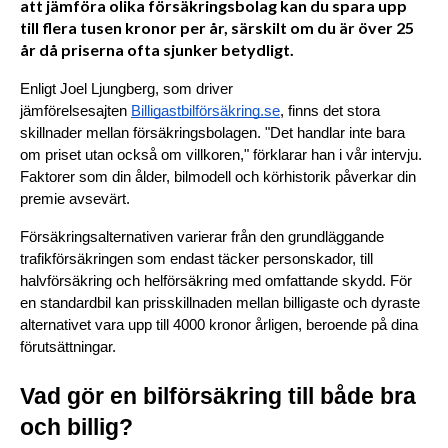
att jämföra olika försäkringsbolag kan du spara upp
till flera tusen kronor per år, särskilt om du är över 25
år då priserna ofta sjunker betydligt.
Enligt Joel Ljungberg, som driver 
jämförelsesajten 
Billigastbilförsäkring.se
, finns det stora 
skillnader mellan försäkringsbolagen. "Det handlar inte bara 
om priset utan också om villkoren," förklarar han i vår intervju. 
Faktorer som din ålder, bilmodell och körhistorik påverkar din 
premie avsevärt.
Försäkringsalternativen varierar från den grundläggande 
trafikförsäkringen som endast täcker personskador, till 
halvförsäkring och helförsäkring med omfattande skydd. För 
en standardbil kan prisskillnaden mellan billigaste och dyraste 
alternativet vara upp till 4000 kronor årligen, beroende på dina 
förutsättningar.
Vad gör en bilförsäkring till både bra 
och billig?