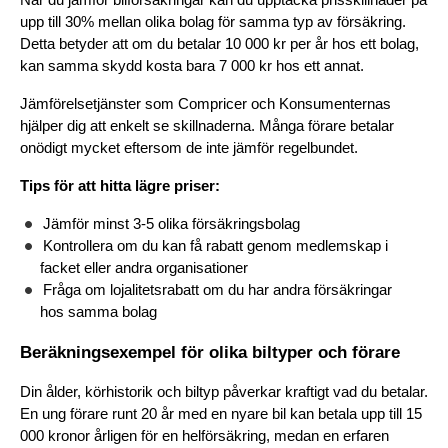
När du jämför bilförsäkringar kan du upptäcka prisskillnader på 
upp till 30% mellan olika bolag för samma typ av försäkring. 
Detta betyder att om du betalar 10 000 kr per år hos ett bolag, 
kan samma skydd kosta bara 7 000 kr hos ett annat.
Jämförelsetjänster som Compricer och Konsumenternas 
hjälper dig att enkelt se skillnaderna. Många förare betalar 
onödigt mycket eftersom de inte jämför regelbundet.
Tips för att hitta lägre priser:
Jämför minst 3-5 olika försäkringsbolag
Kontrollera om du kan få rabatt genom medlemskap i 
facket eller andra organisationer
Fråga om lojalitetsrabatt om du har andra försäkringar 
hos samma bolag
Beräkningsexempel för olika biltyper och förare
Din ålder, körhistorik och biltyp påverkar kraftigt vad du betalar. 
En ung förare runt 20 år med en nyare bil kan betala upp till 15 
000 kronor årligen för en helförsäkring, medan en erfaren 