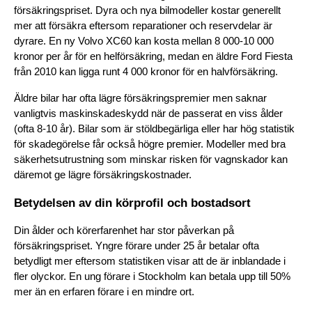
försäkringspriset. Dyra och nya bilmodeller kostar generellt 
mer att försäkra eftersom reparationer och reservdelar är 
dyrare. En ny Volvo XC60 kan kosta mellan 8 000-10 000 
kronor per år för en helförsäkring, medan en äldre Ford Fiesta 
från 2010 kan ligga runt 4 000 kronor för en halvförsäkring.
Äldre bilar har ofta lägre försäkringspremier men saknar 
vanligtvis maskinskadeskydd när de passerat en viss ålder 
(ofta 8-10 år). Bilar som är stöldbegärliga eller har hög statistik 
för skadegörelse får också högre premier. Modeller med bra 
säkerhetsutrustning som minskar risken för vagnskador kan 
däremot ge lägre försäkringskostnader.
Betydelsen av din körprofil och bostadsort
Din ålder och körerfarenhet har stor påverkan på 
försäkringspriset. Yngre förare under 25 år betalar ofta 
betydligt mer eftersom statistiken visar att de är inblandade i 
fler olyckor. En ung förare i Stockholm kan betala upp till 50% 
mer än en erfaren förare i en mindre ort.