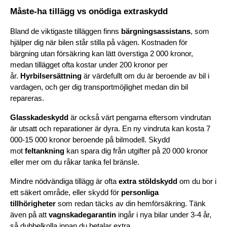
Måste-ha tillägg vs onödiga extraskydd
Bland de viktigaste tilläggen finns 
bärgningsassistans
, som 
hjälper dig när bilen står stilla på vägen. Kostnaden för 
bärgning utan försäkring kan lätt överstiga 2 000 kronor, 
medan tillägget ofta kostar under 200 kronor per 
år. 
Hyrbilsersättning
 är värdefullt om du är beroende av bil i 
vardagen, och ger dig transportmöjlighet medan din bil 
repareras.
Glasskadeskydd
 är också värt pengarna eftersom vindrutan 
är utsatt och reparationer är dyra. En ny vindruta kan kosta 7 
000-15 000 kronor beroende på bilmodell. Skydd 
mot 
feltankning
 kan spara dig från utgifter på 20 000 kronor 
eller mer om du råkar tanka fel bränsle.
Mindre nödvändiga tillägg är ofta 
extra stöldskydd
 om du bor i 
ett säkert område, eller skydd för 
personliga 
tillhörigheter
 som redan täcks av din hemförsäkring. Tänk 
även på att 
vagnskadegarantin
 ingår i nya bilar under 3-4 år, 
så dubbelkolla innan du betalar extra.