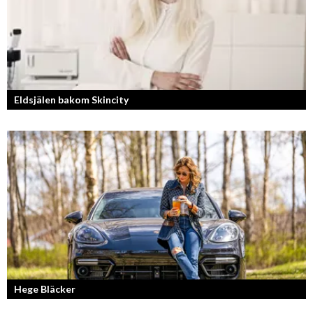
Eldsjälen bakom Skincity
Annica Forsgren Kjellman ligger bakom skönhetsimperiet Skincity –
professionell hudvård online.
Hege Bläcker