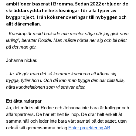
ambitioner baserat i Bromma. Sedan 2022 erbjuder de
skräddarsydda helhetslösningar för alla typer av
byggprojekt, från köksrenoveringar till nybyggen och
allt däremellan.
- Kunskap är makt brukade min mentor säga när jag gick som 
lärling”, berättar Rodde. Man måste nörda ner sig och bli bäst 
på det man gör.
Johanna nickar. 
- Ja, för gör man det så kommer kunderna att känna sig 
trygga, fyller hon i. Och då kan man bygga den där tillitsfulla, 
nära kundrelationen som vi strävar efter.
Ett äkta radarpar
Ja, det märks att Rodde och Johanna inte bara är kollegor och 
affärspartners. De har ett helt liv ihop. De drar helt enkelt åt 
samma håll och leder inte bara vårt samtal på det sättet, utan 
också sitt gemensamma bolag 
Enter projektering AB
. 