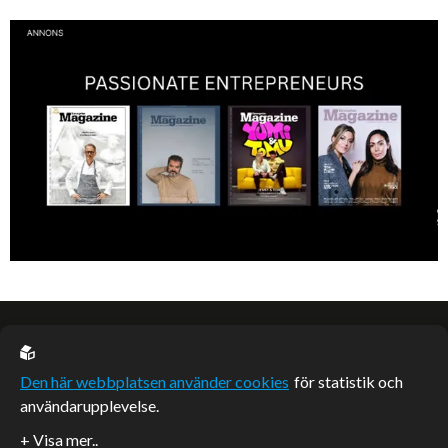
Bilfantast, influencer och en av Lidköpings mest framgångsrika
företagare.
EU casino
Den här webbplatsen använder cookies
för statistik och
användarupplevelse.