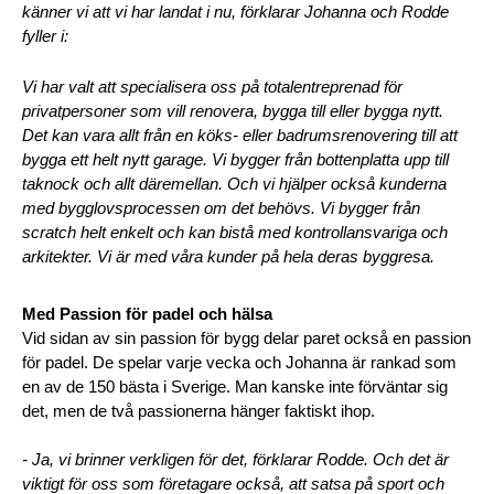
känner vi att vi har landat i nu, förklarar Johanna och Rodde 
fyller i: 
Vi har valt att specialisera oss på totalentreprenad för 
privatpersoner som vill renovera, bygga till eller bygga nytt. 
Det kan vara allt från en köks- eller badrumsrenovering till att 
bygga ett helt nytt garage. Vi bygger från bottenplatta upp till 
taknock och allt däremellan. Och vi hjälper också kunderna 
med bygglovsprocessen om det behövs. Vi bygger från 
scratch helt enkelt och kan bistå med kontrollansvariga och 
arkitekter. Vi är med våra kunder på hela deras byggresa.
Med Passion för padel och hälsa
Vid sidan av sin passion för bygg delar paret också en passion 
för padel. De spelar varje vecka och Johanna är rankad som 
en av de 150 bästa i Sverige. Man kanske inte förväntar sig 
det, men de två passionerna hänger faktiskt ihop. 
- Ja, vi brinner verkligen för det, förklarar Rodde. 
Och det är 
viktigt för oss som företagare också, att satsa på sport och 