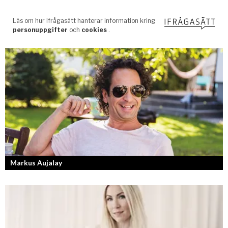
Markus Aujalay
Sveriges tuffaste matjury är epitetet på juryn i Sveriges Mästerkock.
Markus Aujalay är domaren som ger mästerkockarna mardrömmar.