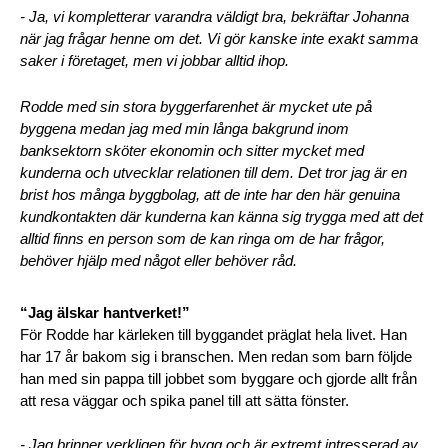
- Ja, vi kompletterar varandra väldigt bra, bekräftar Johanna 
när jag frågar henne om det. Vi gör kanske inte exakt samma 
saker i företaget, men vi jobbar alltid ihop.
Rodde med sin stora byggerfarenhet är mycket ute på 
byggena medan jag med min långa bakgrund inom 
banksektorn sköter ekonomin och sitter mycket med 
kunderna och utvecklar relationen till dem. Det tror jag är en 
brist hos många byggbolag, att de inte har den här genuina 
kundkontakten där kunderna kan känna sig trygga med att det 
alltid finns en person som de kan ringa om de har frågor, 
behöver hjälp med något eller behöver råd.
“Jag älskar hantverket!”
För Rodde har kärleken till byggandet präglat hela livet. Han 
har 17 år bakom sig i branschen. Men redan som barn följde 
han med sin pappa till jobbet som byggare och gjorde allt från 
att resa väggar och spika panel till att sätta fönster. 
- Jag brinner verkligen för bygg och är extremt intresserad av 