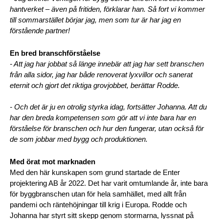
hantverket – även på fritiden, förklarar han. Så fort vi kommer 
till sommarstället börjar jag, men som tur är har jag en 
förstående partner!
En bred branschförståelse
- Att jag har jobbat så länge innebär att jag har sett branschen 
från alla sidor, jag har både renoverat lyxvillor och sanerat 
eternit och gjort det riktiga grovjobbet, berättar Rodde. 
- Och det är ju en otrolig styrka idag, fortsätter Johanna. Att du 
har den breda kompetensen som gör att vi inte bara har en 
förståelse för branschen och hur den fungerar, utan också för 
de som jobbar med bygg och produktionen.
Med örat mot marknaden
Med den här kunskapen som grund startade de Enter 
projektering AB år 2022. Det har varit omtumlande år, inte bara 
för byggbranschen utan för hela samhället, med allt från 
pandemi och räntehöjningar till krig i Europa. Rodde och 
Johanna har styrt sitt skepp genom stormarna, lyssnat på 