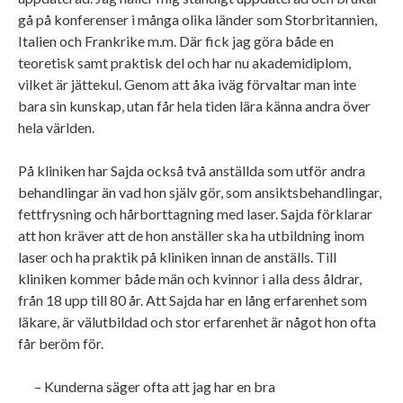
gå på konferenser i många olika länder som Storbritannien,
Italien och Frankrike m.m. Där fick jag göra både en
teoretisk samt praktisk del och har nu akademidiplom,
vilket är jättekul. Genom att åka iväg förvaltar man inte
bara sin kunskap, utan får hela tiden lära känna andra över
hela världen.
På kliniken har Sajda också två anställda som utför andra
behandlingar än vad hon själv gör, som ansiktsbehandlingar,
fettfrysning och hårborttagning med laser. Sajda förklarar
att hon kräver att de hon anställer ska ha utbildning inom
laser och ha praktik på kliniken innan de anställs. Till
kliniken kommer både män och kvinnor i alla dess åldrar,
från 18 upp till 80 år. Att Sajda har en lång erfarenhet som
läkare, är välutbildad och stor erfarenhet är något hon ofta
får beröm för.
– Kunderna säger ofta att jag har en bra