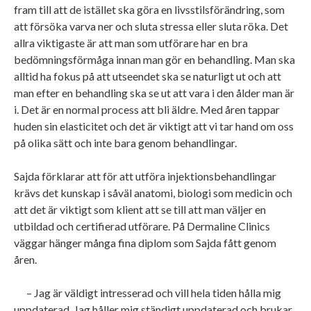
fram till att de istället ska göra en livsstilsförändring, som
att försöka varva ner och sluta stressa eller sluta röka. Det
allra viktigaste är att man som utförare har en bra
bedömningsförmåga innan man gör en behandling. Man ska
alltid ha fokus på att utseendet ska se naturligt ut och att
man efter en behandling ska se ut att vara i den ålder man är
i. Det är en normal process att bli äldre. Med åren tappar
huden sin elasticitet och det är viktigt att vi tar hand om oss
på olika sätt och inte bara genom behandlingar.
Sajda förklarar att för att utföra injektionsbehandlingar
krävs det kunskap i såväl anatomi, biologi som medicin och
att det är viktigt som klient att se till att man väljer en
utbildad och certifierad utförare. På Dermaline Clinics
väggar hänger många fina diplom som Sajda fått genom
åren.
– Jag är väldigt intresserad och vill hela tiden hålla mig
uppdaterad. Jag håller mig ständigt uppdaterad och brukar