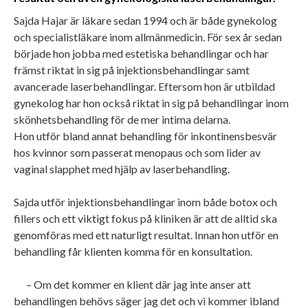
Sajda Hajar är läkare sedan 1994 och är både gynekolog
och specialistläkare inom allmänmedicin. För sex år sedan
började hon jobba med estetiska behandlingar och har
främst riktat in sig på injektionsbehandlingar samt
avancerade laserbehandlingar. Eftersom hon är utbildad
gynekolog har hon också riktat in sig på behandlingar inom
skönhetsbehandling för de mer intima delarna.
Hon utför bland annat behandling för inkontinensbesvär
hos kvinnor som passerat menopaus och som lider av
vaginal slapphet med hjälp av laserbehandling.
Sajda utför injektionsbehandlingar inom både botox och
fillers och ett viktigt fokus på kliniken är att de alltid ska
genomföras med ett naturligt resultat. Innan hon utför en
behandling får klienten komma för en konsultation.
– Om det kommer en klient där jag inte anser att
behandlingen behövs säger jag det och vi kommer ibland