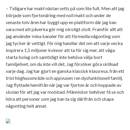
– Tidigare har makt nästan setts på som lite fult. Men att jag
började som fjortonåring med noll makt och under de
senaste tolv åren har byggt upp en plattform där jag kan
vara med att påverka gör mig otroligt stolt. Framför allt att
jag använder mina kanaler för att förmedla någonting som
jag tycker är vettigt. För mig handlar det om att varje vecka
inspirera 1,5 miljoner kvinnor att ta för sig mer, att våga
starta bolag och samtidigt inte behöva välja bort
familjelivet, om du inte vill det. Jag försöker göra skillnad
varje dag. Jag har gjort en ganska klassisk klassresa, från ett
trist höghusområde och uppvuxen i en dysfunktionell familj.
Jag flyttade hemifrån när jag var fjorton år och hoppade av
skolan för att jag var mobbad. Människor behöver få se och
höra att personer som jag kan ta sig därifrån och skapa
någonting helt annat.