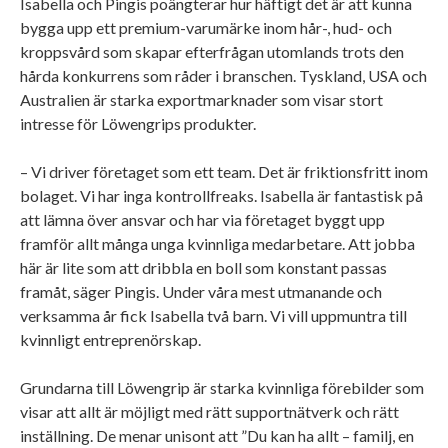
Isabella och Pingis poängterar hur häftigt det är att kunna
bygga upp ett premium-varumärke inom hår-, hud- och
kroppsvård som skapar efterfrågan utomlands trots den
hårda konkurrens som råder i branschen. Tyskland, USA och
Australien är starka exportmarknader som visar stort
intresse för Löwengrips produkter.
– Vi driver företaget som ett team. Det är friktionsfritt inom
bolaget. Vi har inga kontrollfreaks. Isabella är fantastisk på
att lämna över ansvar och har via företaget byggt upp
framför allt många unga kvinnliga medarbetare. Att jobba
här är lite som att dribbla en boll som konstant passas
framåt, säger Pingis. Under våra mest utmanande och
verksamma år fick Isabella två barn. Vi vill uppmuntra till
kvinnligt entreprenörskap.
Grundarna till Löwengrip är starka kvinnliga förebilder som
visar att allt är möjligt med rätt supportnätverk och rätt
inställning. De menar unisont att ”Du kan ha allt – familj, en