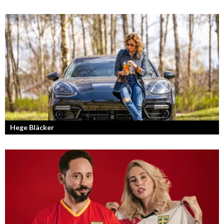
Läs mer om deras liv som YouTubers och Entreprenörer
Hege Bläcker
Bilfantast, influencer och en av Lidköpings mest framgångsrika
företagare.