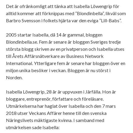
Det är ofrånkomligt att tänka att Isabella Löwengrip för
alltid kommer att förknippas med ”Blondinbella”, likväl som
Barbro Svensson i folkets hjärta var den eviga ”Lill-Babs”.
2005 startar Isabella, då 14 år gammal, bloggen
Blondinbella.se. Fem år senare är bloggen Sveriges tredje
största blogg skriven av en privatperson och Isabella utses
till Årets Affärsnätverkare av Business Network
International. Ytterligare fem år senare har bloggen över en
miljon unika besöker i veckan. Bloggen är nu störst i
Norden.
Isabella Löwengrip, 28 år är uppvuxen i Järfälla. Hon är
bloggare, entreprenör, författare och föreläsare.
Utmärkelserna har haglat över Isabella och den 7 mars
2018 utser Veckans Affärer henne till den svenska
Näringslivets mäktigaste kvinna. I samband med
utmärkelsen sade Isabella: