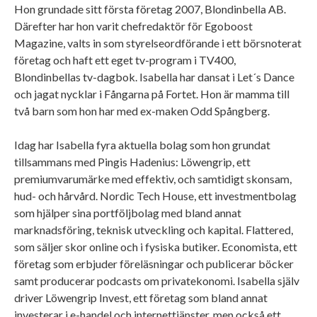
Hon grundade sitt första företag 2007, Blondinbella AB.
Därefter har hon varit chefredaktör för Egoboost
Magazine, valts in som styrelseordförande i ett börsnoterat
företag och haft ett eget tv-program i TV400,
Blondinbellas tv-dagbok. Isabella har dansat i Let´s Dance
och jagat nycklar i Fångarna på Fortet. Hon är mamma till
två barn som hon har med ex-maken Odd Spångberg.
Idag har Isabella fyra aktuella bolag som hon grundat
tillsammans med Pingis Hadenius: Löwengrip, ett
premiumvarumärke med effektiv, och samtidigt skonsam,
hud- och hårvård. Nordic Tech House, ett investmentbolag
som hjälper sina portföljbolag med bland annat
marknadsföring, teknisk utveckling och kapital. Flattered,
som säljer skor online och i fysiska butiker. Economista, ett
företag som erbjuder föreläsningar och publicerar böcker
samt producerar podcasts om privatekonomi. Isabella själv
driver Löwengrip Invest, ett företag som bland annat
investerar i e-handel och internettjänster, men också ett