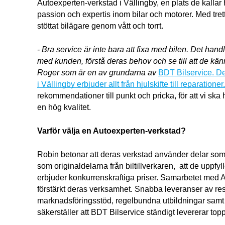
Autoexperten-verkstad i Vällingby, en plats de kall
passion och expertis inom bilar och motorer. Med tret
stöttat bilägare genom vått och torrt.
- Bra service är inte bara att fixa med bilen. Det handl
med kunden, förstå deras behov och se till att de känne
Roger som är en av grundarna av 
BDT Bilservice. D
i Vällingby erbjuder allt från hjulskifte till reparationer.
rekommendationer till punkt och pricka, för att vi sk
en hög kvalitet.
Varför välja en Autoexperten-verkstad?
Robin betonar att deras verkstad använder delar som
som originaldelarna från biltillverkaren,  att de uppfyll
erbjuder konkurrenskraftiga priser.
Samarbetet med Au
förstärkt deras verksamhet. Snabba leveranser av rese
marknadsföringsstöd, regelbundna utbildningar samt c
säkerställer att BDT Bilservice ständigt levererar top