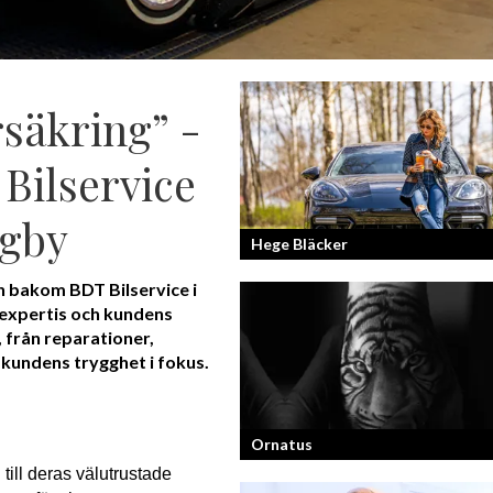
rsäkring” -
Bilservice
ngby
Hege Bläcker
 bakom BDT Bilservice i
 expertis och kundens
Bilfantast, influencer och en av Lidköp
mest framgångsrika företagare.
, från reparationer,
d kundens trygghet i fokus.
Ornatus
ill deras välutrustade 