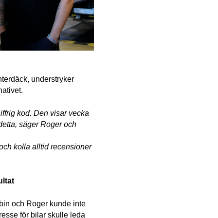
interdäck, understryker 
ativet. 
iffrig kod. Den visar vecka 
etta, säger Roger och 
och kolla alltid recensioner 
ltat
bin och Roger kunde inte 
se för bilar skulle leda 