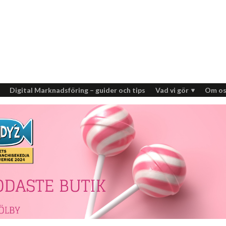
Digital Marknadsföring – guider och tips
Vad vi gör
Om os