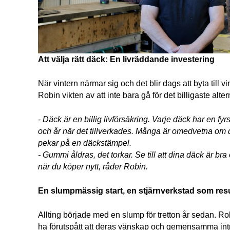
Att välja rätt däck: En livräddande investering
När vintern närmar sig och det blir dags att byta till v
Robin vikten av att inte bara gå för det billigaste altern
- Däck är en billig livförsäkring. Varje däck har en fyrs
och år när det tillverkades. Många är omedvetna om d
pekar på en däckstämpel.
- Gummi åldras, det torkar. Se till att dina däck är bra 
när du köper nytt, råder Robin. 
En slumpmässig start, en stjärnverkstad som resu
Allting började med en slump för tretton år sedan. Ro
ha förutspått att deras vänskap och gemensamma intres