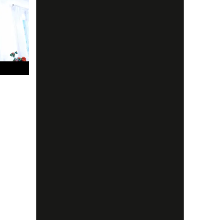
rare. Läs
g,