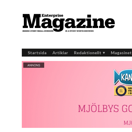
Startsida
Artiklar
Redaktionellt
Magasinet