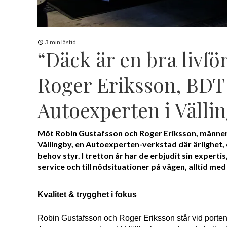
3 min lästid
“Däck är en bra livfö
Roger Eriksson, BDT 
Autoexperten i Välli
Möt Robin Gustafsson och Roger Eriksson, männen
Vällingby, en Autoexperten-verkstad där ärlighet,
behov styr. I tretton år har de erbjudit sin expertis
service och till nödsituationer på vägen, alltid me
Kvalitet & trygghet i fokus
Robin Gustafsson och Roger Eriksson står vid porten t