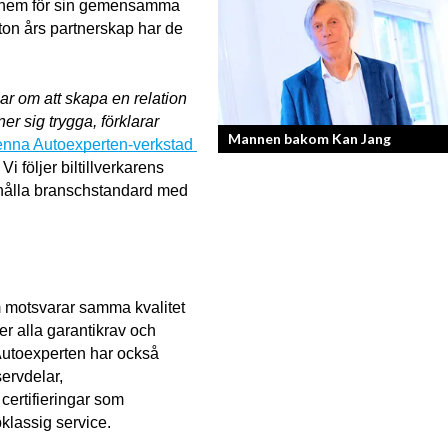
ar hem för sin gemensamma 
En av svergies mest talangfyllda tatue
ton års partnerskap har de 
om hans historia och resa!
ar om att skapa en relation 
r sig trygga, förklarar 
Mannen bakom Kan Jang
enna Autoexperten-verkstad 
Vi följer biltillverkarens 
a hålla branschstandard med 
Georg Wikman är grundaren bakom
hälsopreparaten Arctic Root, Kan Jan
Chisan och nya Adapt-serien.
 motsvarar samma kvalitet 
er alla garantikrav och 
toexperten har också 
rvdelar, 
ertifieringar som 
pklassig service.