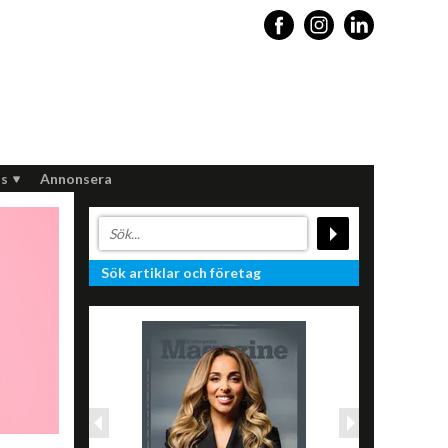
s
Annonsera
Sök artiklar och företag