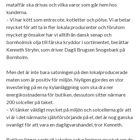
mataffär ska drivas och vilka varor som går hem hos
kunderna.
– Vi har kött som entrecote, kotletter och pölse. Vi arbetar
mycket för att ta in fler lokala producenter och förutom
mycket grönsaker har vi alltifrån dansk senap och
bornholmsk olja till färska kryddor i sortimentet, berättar
Kenneth Stryhn, som driver Dagli Brugsen Snogebæk på
Bornholm.
Men det är inte bara satsningen på den lokalproducerade
maten som är positiv för miljön. Nyligen gjordes en stor
investering på en ny kylanläggning som ska dra ner
energikostnaderna för butiken, dessutom sitter närmare
200 solceller på taket.
– Vi tänker väldigt mycket på miljön och solcellerna gör att
vi är i det närmaste självförsörjande på el, det är nog ganska
ovanligt för att vara en dagligvaruhandel, tror Kenneth.
Butiken ligger centralt i staden och påminner mycket om de