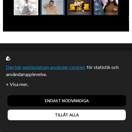
EU casino
Den här webbplatsen använder cookies
för statistik och
användarupplevelse.
Sponsrade artiklar
Artiklar publicerade på webbplatsen som inte är märkta
redaktionellt är betalda samarbeten.
ENDAST NÖDVÄNDIGA
TILLÅT ALLA
© 2026, Enterprise Magazine