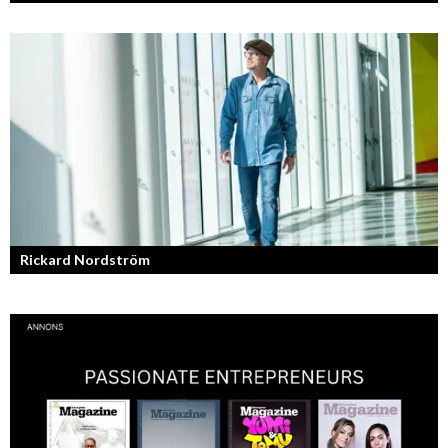
Knut Agnred är mannen och den tidlösa legenden inom spektakulära
utfall och dramatisk tänkvärdhet.
Rickard Nordström
Läraren som omfamnar sociala medier.