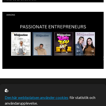
Vinnare av Hela Sverige Bakar 2017.
EU casino
Den här webbplatsen använder cookies
för statistik och
användarupplevelse.