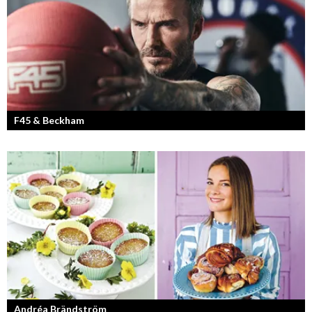
F45 & Beckham
F45 Training med partners som bland annat Mark Wahlberg och
David Beckham i spetsen har nått stora framgångar med sina
träningsstudios...
Andréa Brändström