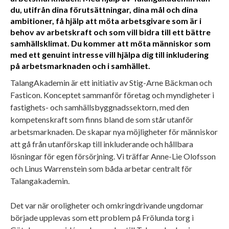
du, utifrån dina förutsättningar, dina mål och dina
ambitioner, få hjälp att möta arbetsgivare som är i
behov av arbetskraft och som vill bidra till ett bättre
samhällsklimat. Du kommer att möta människor som
med ett genuint intresse vill hjälpa dig till inkludering
på arbetsmarknaden och i samhället.
TalangAkademin är ett initiativ av Stig-Arne Bäckman och
Fasticon. Konceptet sammanför företag och myndigheter i
fastighets- och samhällsbyggnadssektorn, med den
kompetenskraft som finns bland de som står utanför
arbetsmarknaden. De skapar nya möjligheter för människor
att gå från utanförskap till inkluderande och hållbara
lösningar för egen försörjning. Vi träffar Anne-Lie Olofsson
och Linus Warrenstein som båda arbetar centralt för
Talangakademin.
Det var när oroligheter och omkringdrivande ungdomar
började upplevas som ett problem på Frölunda torg i