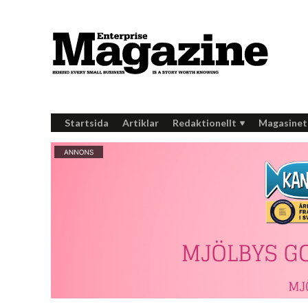
Startsida
Artiklar
Redaktionellt
Magasinet