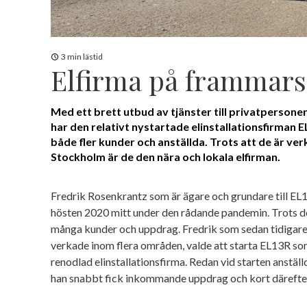
3 min lästid
Elfirma på frammar
Med ett brett utbud av tjänster till privatpersone
har den relativt nystartade elinstallationsfirman
både fler kunder och anställda. Trots att de är v
Stockholm är de den nära och lokala elfirman.
Fredrik Rosenkrantz som är ägare och grundare till EL1
hösten 2020 mitt under den rådande pandemin. Trots de
många kunder och uppdrag. Fredrik som sedan tidigare
verkade inom flera områden, valde att starta EL13R so
renodlad elinstallationsfirma. Redan vid starten anställ
han snabbt fick inkommande uppdrag och kort därefter a