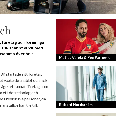
sch
r, företag och föreningar
 EL13R snabbt vuxit med
erksamma över hela
Matias Varela & Peg Parnevik
Här i Sverige så finns det en bred mix 
3R startade sitt företag
nationaliteter från hela världen och 
t växte de snabbt och fick
svenskar har en annan grundnationalite
 äger ett annat företag som
m ett dotterbolag och
de Fredrik två personer, då
Rickard Nordström
nställde han tre till.