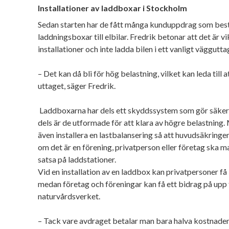
Installationer av laddboxar i Stockholm
Sedan starten har de fått många kunduppdrag som beståt
laddningsboxar till elbilar. Fredrik betonar att det är v
installationer och inte ladda bilen i ett vanligt väggutta
– Det kan då bli för hög belastning, vilket kan leda till 
uttaget, säger Fredrik.
Laddboxarna har dels ett skyddssystem som gör säker
dels är de utformade för att klara av högre belastning
även installera en lastbalansering så att huvudsäkringe
om det är en förening, privatperson eller företag ska m
satsa på laddstationer.
Vid en installation av en laddbox kan privatpersoner f
medan företag och föreningar kan få ett bidrag på upp 
naturvårdsverket.
– Tack vare avdraget betalar man bara halva kostnaden