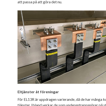
att passa på att göra det nu.
Eltjänster åt föreningar
För EL13R är uppdragen varierande, då de har många ku
tjänster. Ibland verkar de som underentreprenörer på