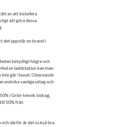
t av att installera
iktigt att göra dessa
g.
att det uppstår en brand i
heten betydligt högre och
. Med en laddstation kan man
n inte går i huset. Oberoende
an undvika vanliga uttag och
å 50% i Grön-teknik bidrag,
till 50% från
 och därför är det också bra