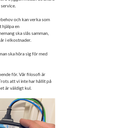
 service.
cebehov och kan verka som
t hjälpa en
nnemang ska slås samman,
år i elkostnader.
man ska höra sig för med
ende för. Vår filosofi är
ts att vi inte har hållit på
t är väldigt kul.