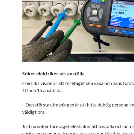
Söker elektriker att anställa
Fredriks vision är att företaget ska växa och hans första
10 och 15 anställda.
– Den största utmaningen är att hitta duktig personal me
väldigt bra.
Just nu söker företaget elektriker att anställa och är 
varierande dagar och uppdrag kan deras företag vara he