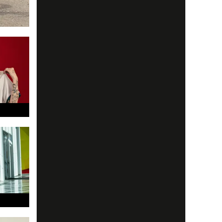
av olika
många
t...