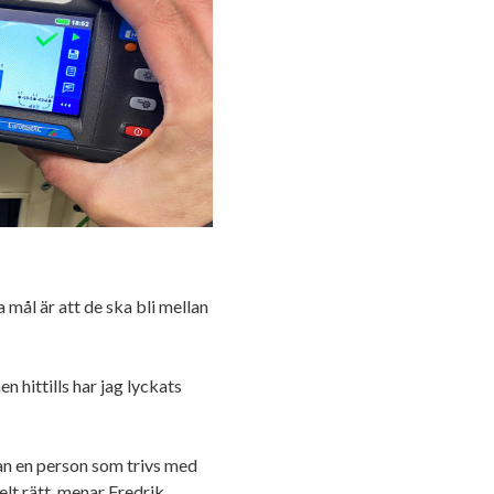
 mål är att de ska bli mellan
n hittills har jag lyckats
man en person som trivs med
lt rätt, menar Fredrik.