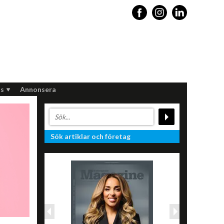
s
Annonsera
Sök artiklar och företag