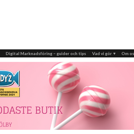
Digital Marknadsföring – guider och tips
Vad vi gör
Om os