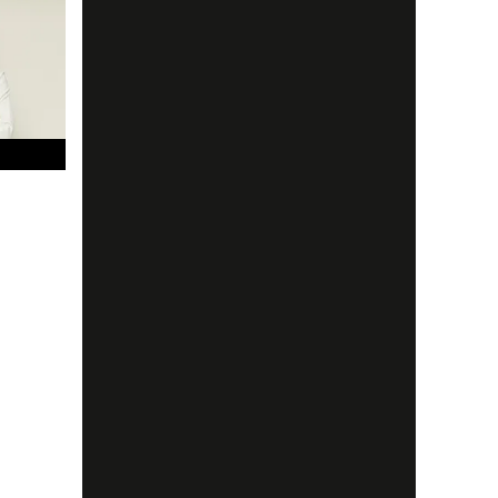
.
t en
tark