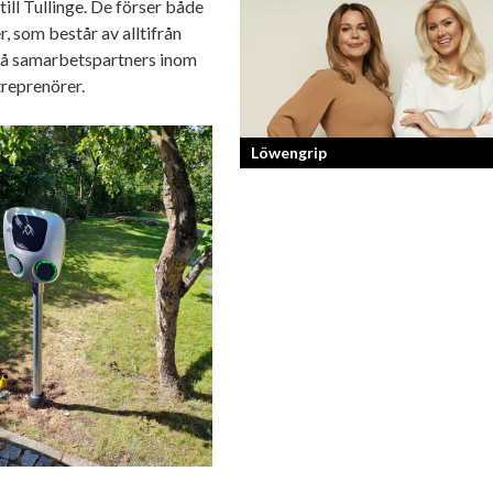
ill Tullinge. De förser både
Läraren som omfamnar sociala medier
, som består av alltifrån
ckså samarbetspartners inom
reprenörer.
Löwengrip
Från bloggare till influencer och
superentreprenör. En resa som fostra
kvinnlig entreprenör med en enormt s
förankran...