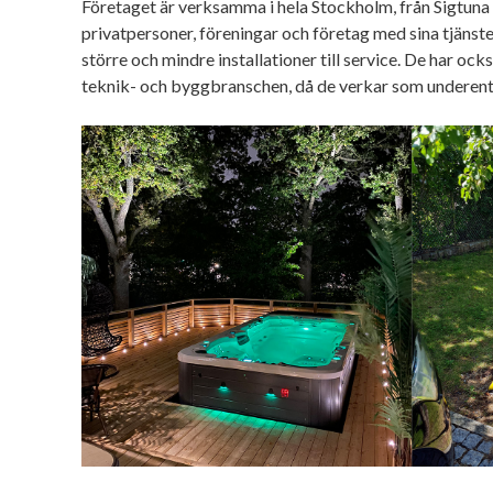
Företaget är verksamma i hela Stockholm, från Sigtuna t
privatpersoner, föreningar och företag med sina tjänster
större och mindre installationer till service. De har o
teknik- och byggbranschen, då de verkar som underent