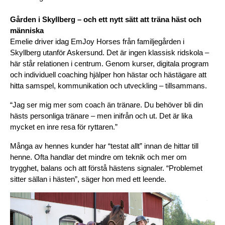
Gården i Skyllberg – och ett nytt sätt att träna häst och 
människa
Emelie driver idag EmJoy Horses från familjegården i 
Skyllberg utanför Askersund. Det är ingen klassisk ridskola – 
här står relationen i centrum. Genom kurser, digitala program 
och individuell coaching hjälper hon hästar och hästägare att 
hitta samspel, kommunikation och utveckling – tillsammans.
“Jag ser mig mer som coach än tränare. Du behöver bli din 
hästs personliga tränare – men inifrån och ut. Det är lika 
mycket en inre resa för ryttaren.”
Många av hennes kunder har “testat allt” innan de hittar till 
henne. Ofta handlar det mindre om teknik och mer om 
trygghet, balans och att förstå hästens signaler. 
“Problemet 
sitter sällan i hästen”, säger hon med ett leende.