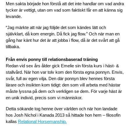
Men sakta började hon förstå att det inte handlar om vad andra 
tycker är vettigt, utan om vad som faktiskt får en att känna sig 
levande.
“Jag märkte att när jag följde det som kändes lätt och 
självklart, då kom energin. Då fick jag flow.” 
Och när man en 
gång har känt hur det är att jobba i flow, då är det svårt att gå 
tillbaka.
Från envis ponny till relationsbaserad träning
Redan vid sex års ålder gick Emelie sin första kurs i häst- & 
stallvård. När hon var tolv kom den första egna ponnyn. Envis, 
svår, full av egen vilja. Den där ponnyn blev hennes första 
lärare och insikten kom tidigt: den som vill arbeta med hästar 
måste lyssna på dem och verkligen se dem. För varje häst är 
en unik individ, precis som vi människor.
Detta sökande tog henne över världen och när hon landade 
hos Josh Nichol i Kanada 2013 så hittade hon hem – filosofin 
kallas 
Relational Horsemanship.