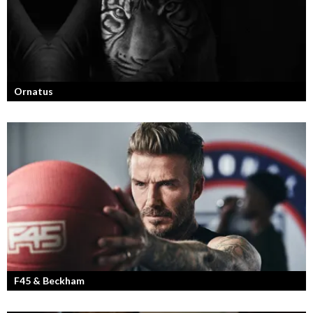
Ornatus
En av svergies mest talangfyllda tatuerare. Läs om hans historia och
resa!
F45 & Beckham