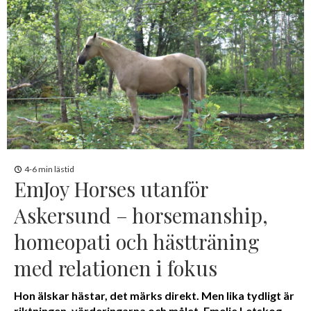
4-6 min lästid
EmJoy Horses utanför
Askersund – horsemanship,
homeopati och hästträning
med relationen i fokus
Hon älskar hästar, det märks direkt. Men lika tydligt är
riktningen, värderingarna och målet. Emelie Letskog,