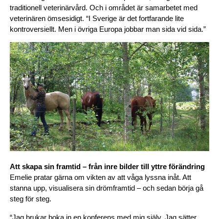
traditionell veterinärvård. Och i området är samarbetet med 
veterinären ömsesidigt. 
“I Sverige är det fortfarande lite 
kontroversiellt. Men i övriga Europa jobbar man sida vid sida.”
Att skapa sin framtid – från inre bilder till yttre förändring
Emelie pratar gärna om vikten av att våga lyssna inåt. Att 
stanna upp, visualisera sin drömframtid – och sedan börja gå 
steg för steg.
“Jag brukar boka in en konferens med mig själv. Jag sätter 