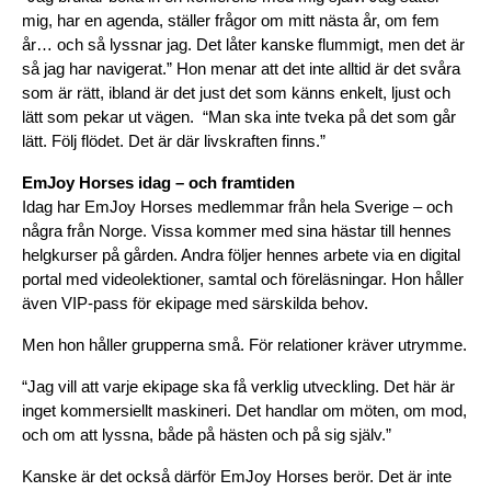
mig, har en agenda, ställer frågor om mitt nästa år, om fem 
år… och så lyssnar jag. Det låter kanske flummigt, men det är 
så jag har navigerat.” 
Hon menar att det inte alltid är det svåra 
som är rätt, ibland är det just det som känns enkelt, ljust och 
lätt som pekar ut vägen. 
 “Man ska inte tveka på det som går 
lätt. Följ flödet. Det är där livskraften finns.”
EmJoy Horses idag – och framtiden
Idag har EmJoy Horses medlemmar från hela Sverige – och 
några från Norge. Vissa kommer med sina hästar till hennes 
helgkurser på gården. Andra följer hennes arbete via en digital 
portal med videolektioner, samtal och föreläsningar. Hon håller 
även VIP-pass för ekipage med särskilda behov.
Men hon håller grupperna små. För relationer kräver utrymme.
“Jag vill att varje ekipage ska få verklig utveckling. Det här är 
inget kommersiellt maskineri. Det handlar om möten, om mod, 
och om att lyssna, både på hästen och på sig själv.”
Kanske är det också därför EmJoy Horses berör. Det är inte 