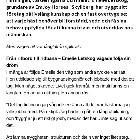
grundare av EmJoy Horses i Skyllberg, har byggt sitt
företag på livslång kunskap och en fast övertygelse:
att varje häst behöver bli förstådd, sedd och få sina
behov uppfyllda för att kunna trivas och utvecklas hos
människan.
Men vägen hit var långt ifrån spikrak.
Från ritbord till ridbana – Emelie Letskog vågade följa sin 
dröm
I många år följde Emelie den väg som andra tyckte var rätt. 
Hon utbildade sig till byggnadsingenjör och jobbade med det ett 
tag. Men något skavde. Livet gick framåt, men inuti fanns en 
längtan. En annan riktning. En annan röst.
“Det tog tid innan jag vågade erkänna att det var hästarna jag 
ville jobba med. På riktigt. Jag hade ju gått en lång utbildning, 
och ‘bygg’ är ju ett riktigt jobb, medan det här... inte såg ut som 
det.”
Att lämna tryggheten, strukturen och titeln var inget litet steg. 