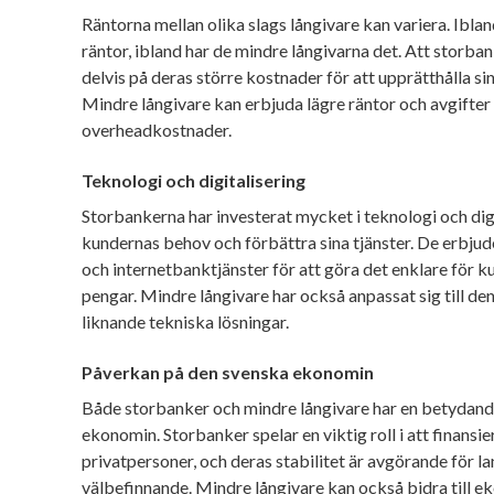
Räntorna mellan olika slags långivare kan variera. Ibl
räntor, ibland har de mindre långivarna det. Att storban
delvis på deras större kostnader för att upprätthålla sin
Mindre långivare kan erbjuda lägre räntor och avgifter
overheadkostnader.
Teknologi och digitalisering
Storbankerna har investerat mycket i teknologi och digi
kundernas behov och förbättra sina tjänster. De erbju
och internetbanktjänster för att göra det enklare för k
pengar. Mindre långivare har också anpassat sig till den
liknande tekniska lösningar.
Påverkan på den svenska ekonomin
Både storbanker och mindre långivare har en betydand
ekonomin. Storbanker spelar en viktig roll i att finansi
privatpersoner, och deras stabilitet är avgörande för 
välbefinnande. Mindre långivare kan också bidra till 