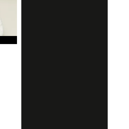
son har
s på att
t en
tark