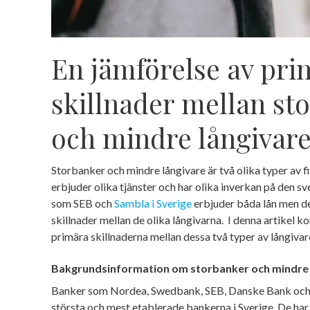
En jämförelse av pri
skillnader mellan st
och mindre långivar
Storbanker och mindre långivare är två olika typer av fi
erbjuder olika tjänster och har olika inverkan på den 
som SEB och
Sambla i Sverige
erbjuder båda lån men de
skillnader mellan de olika långivarna. I denna artikel 
primära skillnaderna mellan dessa två typer av långivar
Bakgrundsinformation om storbanker och mindre 
Banker som Nordea, Swedbank, SEB, Danske Bank och 
största och mest etablerade bankerna i Sverige. De har