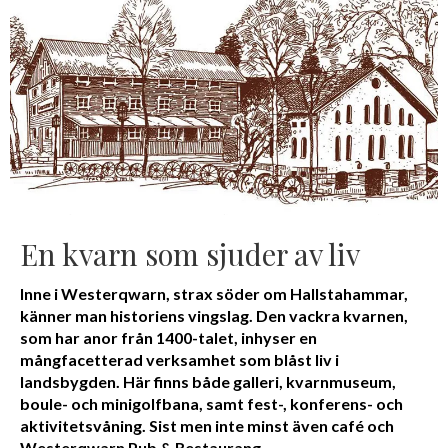
En kvarn som sjuder av liv
Inne i Westerqwarn, strax söder om Hallstahammar,
känner man historiens vingslag. Den vackra kvarnen,
som har anor från 1400-talet, inhyser en
mångfacetterad verksamhet som blåst liv i
landsbygden. Här finns både galleri, kvarnmuseum,
boule- och minigolfbana, samt fest-, konferens- och
aktivitetsvåning. Sist men inte minst även café och
Westerqwarn Pub & Restaurang.