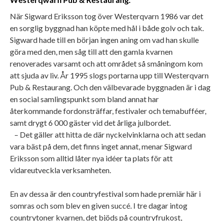
När Sigward Eriksson tog över Westerqvarn 1986 var det
en sorglig byggnad han köpte med hål i både golv och tak.
Sigward hade till en början ingen aning om vad han skulle
göra med den, men såg till att den gamla kvarnen
renoverades varsamt och att området så småningom kom
att sjuda av liv. År 1995 slogs portarna upp till Westerqvarn
Pub & Restaurang. Och den välbevarade byggnaden är i dag
en social samlingspunkt som bland annat har
återkommande fordonsträffar, festivaler och temabufféer,
samt drygt 6 000 gäster vid det årliga julbordet.
– Det gäller att hitta de där nyckelvinklarna och att sedan
vara bäst på dem, det finns inget annat, menar Sigward
Eriksson som alltid låter nya idéer ta plats för att
vidareutveckla verksamheten.
En av dessa är den countryfestival som hade premiär här i
somras och som blev en given succé. I tre dagar intog
countrytoner kvarnen, det bjöds på countryfrukost,