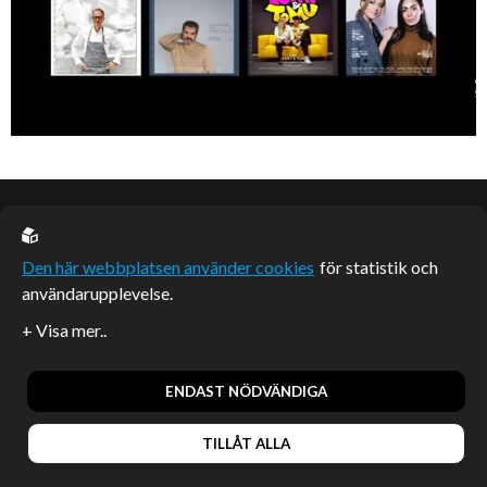
EU casino
Den här webbplatsen använder cookies
för statistik och
användarupplevelse.
Sponsrade artiklar
Artiklar publicerade på webbplatsen som inte är märkta
redaktionellt är betalda samarbeten.
ENDAST NÖDVÄNDIGA
TILLÅT ALLA
© 2026, Enterprise Magazine