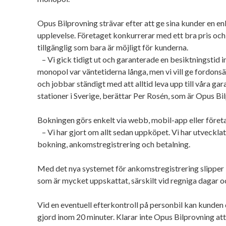
Opus Bilprovning strävar efter att ge sina kunder en en
upplevelse. Företaget konkurrerar med ett bra pris och
tillgänglig som bara är möjligt för kunderna.
– Vi gick tidigt ut och garanterade en besiktningstid 
monopol var väntetiderna långa, men vi vill ge fordonsä
och jobbar ständigt med att alltid leva upp till våra gara
stationer i Sverige, berättar Per Rosén, som är Opus B
Bokningen görs enkelt via webb, mobil-app eller föret
– Vi har gjort om allt sedan uppköpet. Vi har utveckla
bokning, ankomstregistrering och betalning.
Med det nya systemet för ankomstregistrering slipper k
som är mycket uppskattat, särskilt vid regniga dagar o
Vid en eventuell efterkontroll på personbil kan kunde
gjord inom 20 minuter. Klarar inte Opus Bilprovning att 