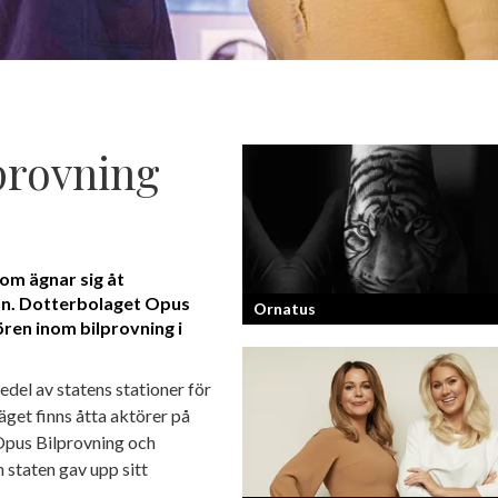
provning
om ägnar sig åt
tan. Dotterbolaget Opus
Ornatus
ren inom bilprovning i
En av svergies mest talangfyllda tatue
el av statens stationer för
om hans historia och resa!
läget finns åtta aktörer på
 Opus Bilprovning och
 staten gav upp sitt