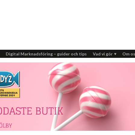
Digital Marknadsföring – guider och tips
Vad vi gör
Om os