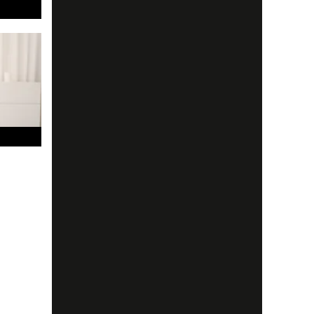
t en
tark
m
nell