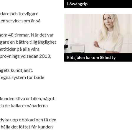
Löwengrip
klare och trevligare
 en service som är så
Från bloggare till influencer och
superentreprenör. En resa som fostra
kvinnlig entreprenör med en enormt s
inom 48 timmar. När det var
förankran...
gare en bättre tillgänglighet
ntitider på alla våra
ilprovnings vd sedan 2013.
Eldsjälen bakom Skincity
agets kundtjänst.
Annica Forsgren Kjellman ligger bako
t egna system för både
skönhetsimperiet Skincity – professio
hudvård online.
unden kliva ur bilen, något
ch de kallare månaderna.
n dyka upp obokad och få den
hålla det löftet får kunden