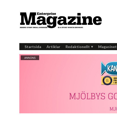
Startsida
Artiklar
Redaktionellt
Magasinet