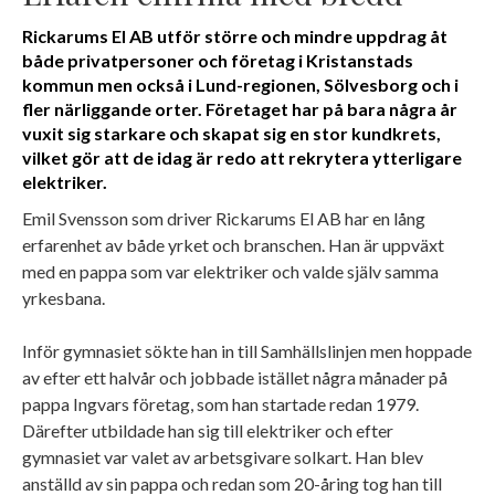
Rickarums El AB utför större och mindre uppdrag åt
både privatpersoner och företag i Kristanstads
kommun men också i Lund-regionen, Sölvesborg och i
fler närliggande orter. Företaget har på bara några år
vuxit sig starkare och skapat sig en stor kundkrets,
vilket gör att de idag är redo att rekrytera ytterligare
elektriker.
Emil Svensson som driver Rickarums El AB har en lång
erfarenhet av både yrket och branschen. Han är uppväxt
med en pappa som var elektriker och valde själv samma
yrkesbana.
Inför gymnasiet sökte han in till Samhällslinjen men hoppade
av efter ett halvår och jobbade istället några månader på
pappa Ingvars företag, som han startade redan 1979.
Därefter utbildade han sig till elektriker och efter
gymnasiet var valet av arbetsgivare solkart. Han blev
anställd av sin pappa och redan som 20-åring tog han till