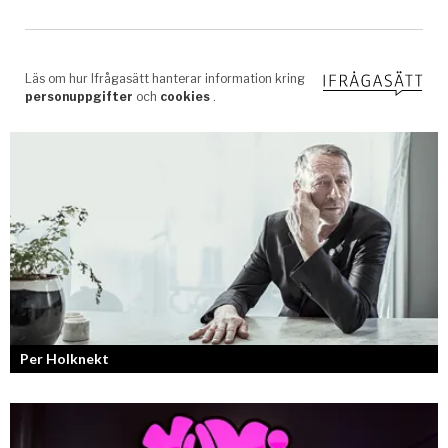
Per Holknekt
Från brädan till scenen