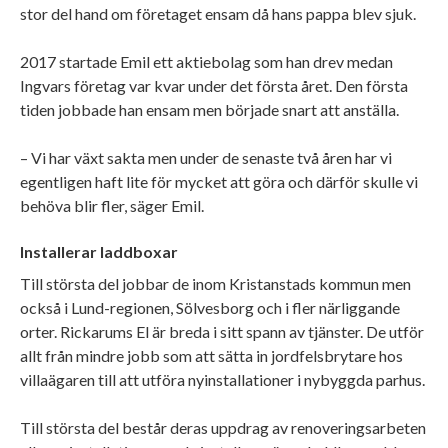
stor del hand om företaget ensam då hans pappa blev sjuk.
2017 startade Emil ett aktiebolag som han drev medan
Ingvars företag var kvar under det första året. Den första
tiden jobbade han ensam men började snart att anställa.
– Vi har växt sakta men under de senaste två åren har vi
egentligen haft lite för mycket att göra och därför skulle vi
behöva blir fler, säger Emil.
Installerar laddboxar
Till största del jobbar de inom Kristanstads kommun men
också i Lund-regionen, Sölvesborg och i fler närliggande
orter. Rickarums El är breda i sitt spann av tjänster. De utför
allt från mindre jobb som att sätta in jordfelsbrytare hos
villaägaren till att utföra nyinstallationer i nybyggda parhus.
Till största del består deras uppdrag av renoveringsarbeten