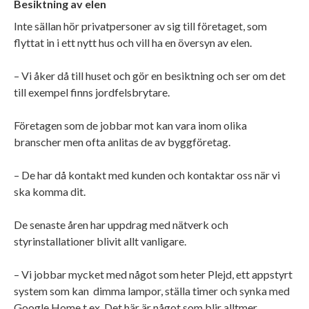
Besiktning av elen
Inte sällan hör privatpersoner av sig till företaget, som
flyttat in i ett nytt hus och vill ha en översyn av elen.
– Vi åker då till huset och gör en besiktning och ser om det
till exempel finns jordfelsbrytare.
Företagen som de jobbar mot kan vara inom olika
branscher men ofta anlitas de av byggföretag.
– De har då kontakt med kunden och kontaktar oss när vi
ska komma dit.
De senaste åren har uppdrag med nätverk och
styrinstallationer blivit allt vanligare.
– Vi jobbar mycket med något som heter Plejd, ett appstyrt
system som kan dimma lampor, ställa timer och synka med
Google Home t.ex. Det här är något som blir alltmer