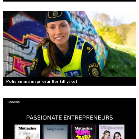
Konstnären som balanserar känslofylld konst med hårt fysiskt arbete.
Polis Emma inspirerar fler till yrket