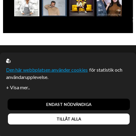
EU casino
Den här webbplatsen använder cookies
för statistik och
användarupplevelse.
Sponsrade artiklar
Artiklar publicerade på webbplatsen som inte är märkta
redaktionellt är betalda samarbeten.
ENDAST NÖDVÄNDIGA
TILLÅT ALLA
© 2026, Enterprise Magazine