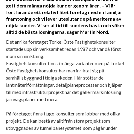
gett dem många nöjda kunder genom åren. – Vi är
fortfarande ett relativt litet företag med en familjär
framtoning och vi lever uteslutande på meriterna av
nöjda kunder. Vi ser alltid till kundens bästa och söker
alltid de bästa lösningarna, säger Martin Nord.
Det anrika företaget Torkel Öste Fastighetskonsulter
startade upp sin verksamhet redan 1987 och var då först
inom sin inriktning.
Fastighetskonsulter finns i många varianter men på Torkel
Öste Fastighetskonsulter har man inriktat sig på
samhällsbyggnad i tidiga skeden. Här stöttar de
lantmäteriförrättningar, detaljplaneprocesser och hjälper
till med infrastrukturprojekt när det gäller markinlösning,
järnvägsplaner med mera.
På företaget finns tjugo konsulter som jobbar med olika
projekt. De kan bestå av alltifrån stora projekt som
utbyggnaden av tunnelbanesystemet, som pågår under