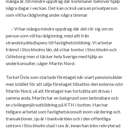
många år, till mindre uppdrag där kommuner behöver hjälp
några dagar i veckan. Det kan också vara en privatperson
som vill ha rådgivning under några timmar
– Vi har många mindre uppdrag där det rör sig om en
person som vill ha rådgivning, med allt från
strandskyddsdispens till fastighetsbildning. Vi arbetar
främst i Stockholms län, då vi har kontor i Stockholm och
Göteborg men vi täcker hela Sverige med hjälp av
underkonsulter, säger Martin Nord.
Torkel Öste som startade företaget når snart pensionsålder
men istället för att sälja företaget tillsattes den externa vd:n
Martin Nord, så att företaget kan fortsätta att drivas i
samma anda. Martin har en bakgrund som lantmätare och
en civilingenjörsutbildning på KTH i botten. Han har
tidigare arbetat som fastighetskonsult inom värdering och
transaktioner, sju år i bankvärlden och i den offentliga
sektorn i Stockholm stad i sex år, innan han blev rekryterad