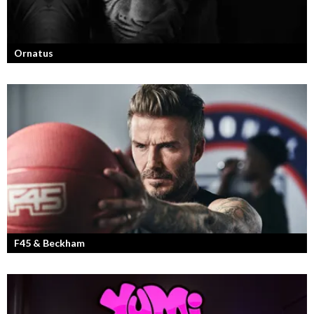
Ornatus
En av svergies mest talangfyllda tatuerare. Läs om hans historia och
resa!
F45 & Beckham
F45 Training med partners som bland annat Mark Wahlberg och
David Beckham i spetsen har nått stora framgångar med sina
träningsstudios...