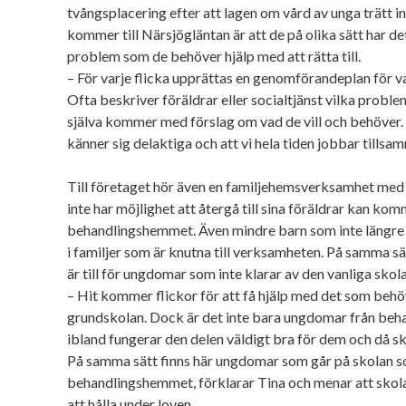
tvångsplacering efter att lagen om vård av unga trätt 
kommer till Närsjögläntan är att de på olika sätt har det
problem som de behöver hjälp med att rätta till.
– För varje flicka upprättas en genomförandeplan för 
Ofta beskriver föräldrar eller socialtjänst vilka proble
själva kommer med förslag om vad de vill och behöver. D
känner sig delaktiga och att vi hela tiden jobbar till
Till företaget hör även en familjehemsverksamhet med
inte har möjlighet att återgå till sina föräldrar kan komm
behandlingshemmet. Även mindre barn som inte längre
i familjer som är knutna till verksamheten. På samma s
är till för ungdomar som inte klarar av den vanliga skola
– Hit kommer flickor för att få hjälp med det som behöv
grundskolan. Dock är det inte bara ungdomar från beh
ibland fungerar den delen väldigt bra för dem och då ska
På samma sätt finns här ungdomar som går på skolan s
behandlingshemmet, förklarar Tina och menar att skolan
att hålla under loven.