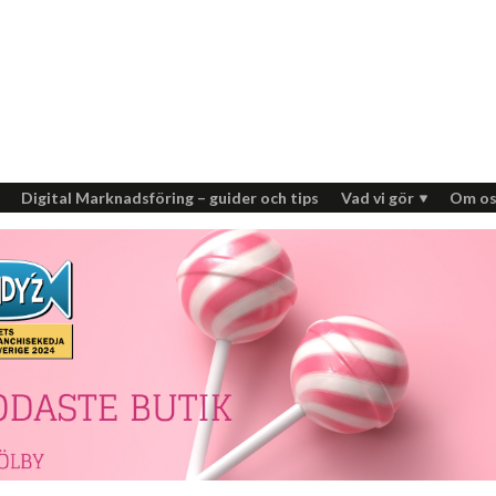
Digital Marknadsföring – guider och tips
Vad vi gör
Om os