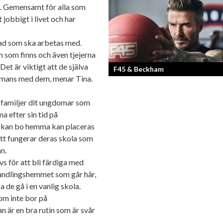
in. Gemensamt för alla som
Fotografen och regissören Peter Sven
 jobbigt i livet och har
en lång meritlista och är ett sant bevi
om man tror på sig själv och...
vad som ska arbetas med.
m som finns och även tjejerna
et är viktigt att de själva
F45 & Beckham
sammans med dem, menar Tina.
F45 Training med partners som bland
 familjer dit ungdomar som
Mark Wahlberg och David Beckham i 
a efter sin tid på
har nått stora framgångar med sina
 kan bo hemma kan placeras
träningsstudios...
ätt fungerar deras skola som
n.
s för att bli färdiga med
andlingshemmet som går här,
 de gå i en vanlig skola.
om inte bor på
 är en bra rutin som är svår