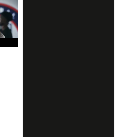
son har
s på att
 annat
spetsen