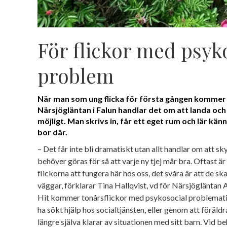
För flickor med psyk
problem
När man som ung flicka för första gången kommer
Närsjögläntan i Falun handlar det om att landa och
möjligt. Man skrivs in, får ett eget rum och lär kä
bor där.
– Det får inte bli dramatiskt utan allt handlar om att 
behöver göras för så att varje ny tjej mår bra. Oftast är
flickorna att fungera här hos oss, det svåra är att de sk
väggar, förklarar Tina Hallqvist, vd för Närsjögläntan 
Hit kommer tonårsflickor med psykosocial problematik a
ha sökt hjälp hos socialtjänsten, eller genom att föräldra
längre själva klarar av situationen med sitt barn. Vid b