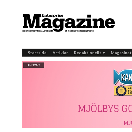
Startsida
Artiklar
Redaktionellt
Magasinet