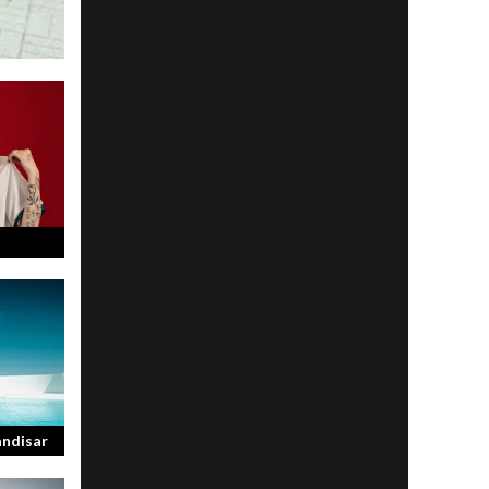
av olika
många
t...
ändisar