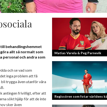
osociala
 till behandlingshemmet
 göra allt så normalt som
Matias Varela & Peg Parnevik
nna personal och andra som
Här i Sverige så finns det en bred mix 
skydda och se vad som
nationaliteter från hela världen och 
 det inga problem att få
svenskar har en annan grundnationalite
a bli trygga även utanför våra
AB.
ntingen frivilligt, efter att
Regissören som fotar världens k
rna sökt hjälp för att de inte
ehov sker även