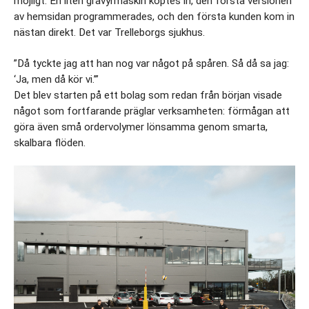
möjligt. En liten gravyrmaskin köptes in, den första versionen 
av hemsidan programmerades, och den första kunden kom in 
nästan direkt. Det var Trelleborgs sjukhus.
”Då tyckte jag att han nog var något på spåren. Så då sa jag: 
‘Ja, men då kör vi.’”
Det blev starten på ett bolag som redan från början visade 
något som fortfarande präglar verksamheten: förmågan att 
göra även små ordervolymer lönsamma genom smarta, 
skalbara flöden.