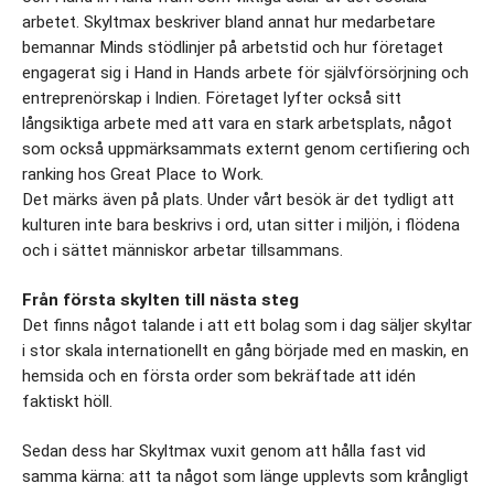
arbetet. Skyltmax beskriver bland annat hur medarbetare 
bemannar Minds stödlinjer på arbetstid och hur företaget 
engagerat sig i Hand in Hands arbete för självförsörjning och 
entreprenörskap i Indien. Företaget lyfter också sitt 
långsiktiga arbete med att vara en stark arbetsplats, något 
som också uppmärksammats externt genom certifiering och 
ranking hos Great Place to Work.  
Det märks även på plats. Under vårt besök är det tydligt att 
kulturen inte bara beskrivs i ord, utan sitter i miljön, i flödena 
och i sättet människor arbetar tillsammans.
Från första skylten till nästa steg
Det finns något talande i att ett bolag som i dag säljer skyltar 
i stor skala internationellt en gång började med en maskin, en 
hemsida och en första order som bekräftade att idén 
faktiskt höll.
Sedan dess har Skyltmax vuxit genom att hålla fast vid 
samma kärna: att ta något som länge upplevts som krångligt 