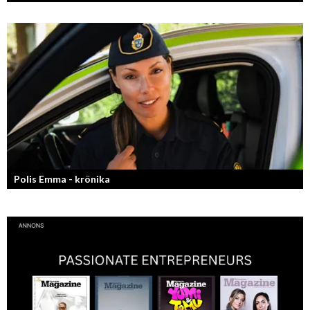
Skönhet är bra självkänsla och ett vackert leende enligt grundarna av
det nya raketvarumärket inom smink: CAIA Cosmetics.
Polis Emma - krönika
Kan jag snälla få prata med dig igen, för du va så bra att prata med.