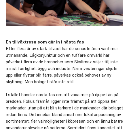
En tillväxtresa som går in i nästa fas
Efter flera år av stark tillväxt har de senaste åren varit mer 
utmanande. Lågkonjunktur och en tuffare omvärld har 
påverkat flera av de branscher som Skyltmax säljer till, inte 
minst fastighet, bygg och industri. När investeringar skjuts 
upp eller flyttar blir färre, påverkas också behovet av ny 
skyltning. Men bolaget står inte still.
I stället handlar nästa fas om att växa mer på djupet än på 
bredden. Fokus framåt ligger inte främst på att öppna fler 
marknader, utan på att bli starkare i de marknader där bolaget 
redan finns. Det innebär bland annat mer lokal anpassning av 
sortimentet, fler valmöjligheter i köpresan och en ännu bättre 
användarupplevelse på sajterna. Samtidigt finns kapacitet att 