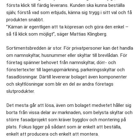
första klick till färdig leverans. Kunden ska kunna beställa 
själv, förstå vad som erbjuds, känna sig trygg i sitt val och få 
produkten snabbt.
”Kärnan är egentligen att ta köpresan och göra den enkel – 
så få klick som möjligt”, säger Mattias Klingberg.
Sortimentsbredden är stor. För privatpersoner kan det handla 
om namnskyltar, husnummer eller skyltar till brevlådan. För 
företag spänner behovet från namnskyltar, dörr- och 
fönstertexter till lageruppmärkning, parkeringsskyltar och 
fasadlösningar. Därtill levererar bolaget även komponenter 
och skyltlösningar som blir en del av andra företags 
slutprodukter.
Det mesta går att lösa, även om bolaget medvetet håller sig 
borta från vissa delar av marknaden, som belysta skyltar och 
större fasadprojekt som kräver bygglov och montering på 
plats. Fokus ligger på sådant som är enkelt att beställa, 
enkelt att producera och enkelt att montera.