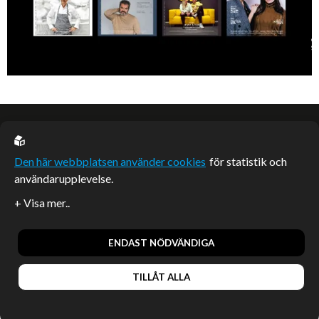
EU casino
Den här webbplatsen använder cookies
för statistik och
användarupplevelse.
Sponsrade artiklar
Artiklar publicerade på webbplatsen som inte är märkta
redaktionellt är betalda samarbeten.
ENDAST NÖDVÄNDIGA
TILLÅT ALLA
© 2026, Enterprise Magazine