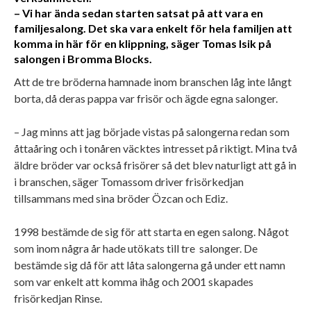
– Vi har ända sedan starten satsat på att vara en
familjesalong. Det ska vara enkelt för hela familjen att
komma in här för en klippning, säger Tomas Isik på
salongen i Bromma Blocks.
Att de tre bröderna hamnade inom branschen låg inte långt
borta, då deras pappa var frisör och ägde egna salonger.
– Jag minns att jag började vistas på salongerna redan som
åttaåring och i tonåren väcktes intresset på riktigt. Mina två
äldre bröder var också frisörer så det blev naturligt att gå in
i branschen, säger Tomas
som driver frisörkedjan
tillsammans med sina bröder Özcan och Ediz.
1998 bestämde de sig för att starta en egen salong. Något
som inom några år hade utökats till tre salonger. De
bestämde sig då för att låta salongerna gå under ett namn
som var enkelt att komma ihåg och 2001 skapades
frisörkedjan Rinse.