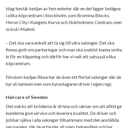
Idag består kedjan av fem enheter där en del ligger belägna
i olika köpcentrum i Stockholm, som Bromma Blocks,
Heron City i Kungens Kurva och Skärholmens Centrum, men
också i Malmö.
– Det ska vara enkelt att ta sig till våra salonger. Det ska
finnas gott om parkeringar och man ska snabbt kunna smita
in för en klippning och därför har vi valt att satsa på olika
köpcentrum.
Förutom kedjan Rinse har de även ett flertal salonger där de
hyr ut namnen men som hyrestagaren driver i egen regi.
Haircare of Sweden
Det märks att bröderna är drivna och värnar om att alltid ge
kunderna god service och leverera kvalitet. De driver och
jobbar själva i alla salonger tillsammans med den anställda
personalen, där de erbjuder all slags behandling och har