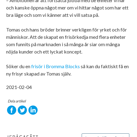
– Ambitionen är att fortsätta jobba med de enheter vi har
och kanske öppna något mer om vi hittar något som har ett
bra läge och som vi känner att vi vill satsa på.
Tomas och hans bröder brinner verkligen för yrket och för
människor. Att de skapat en frisörkedja med flera enheter
som funnits på marknaden i så många år siar om många
nöjda kunder och ett lyckat koncept.
Söker du en
frisör i Bromma Blocks
så kan du faktiskt få en
ny frisyr skapad av Tomas själv.
2021-02-04
Dela artikel