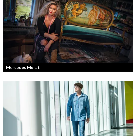
Fotografen och regissören Peter Svenson har en lång meritlista och är
ett sant bevis på att om man tror på sig själv och...
Mercedes Murat
Konstnären som balanserar känslofylld konst med hårt fysiskt arbete.