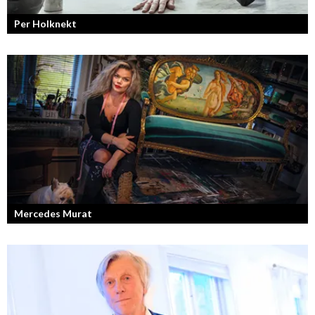
Per Holknekt
Från brädan till scenen
Mercedes Murat
Konstnären som balanserar känslofylld konst med hårt fysiskt arbete.