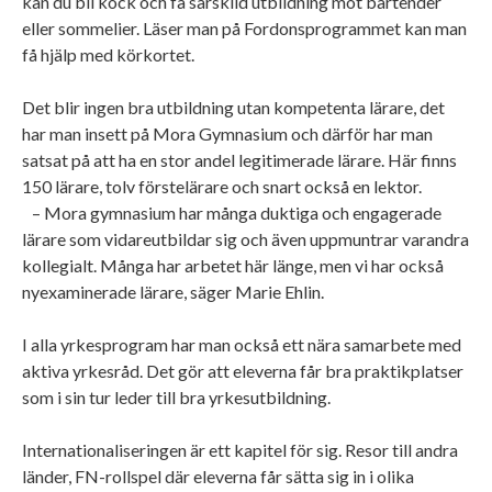
kan du bli kock och få särskild utbildning mot bartender
eller sommelier. Läser man på Fordonsprogrammet kan man
få hjälp med körkortet.
Det blir ingen bra utbildning utan kompetenta lärare, det
har man insett på Mora Gymnasium och därför har man
satsat på att ha en stor andel legitimerade lärare. Här finns
150 lärare, tolv förstelärare och snart också en lektor.
– Mora gymnasium har många duktiga och engagerade
lärare som vidareutbildar sig och även uppmuntrar varandra
kollegialt. Många har arbetet här länge, men vi har också
nyexaminerade lärare, säger Marie Ehlin.
I alla yrkesprogram har man också ett nära samarbete med
aktiva yrkesråd. Det gör att eleverna får bra praktikplatser
som i sin tur leder till bra yrkesutbildning.
Internationaliseringen är ett kapitel för sig. Resor till andra
länder, FN-rollspel där eleverna får sätta sig in i olika