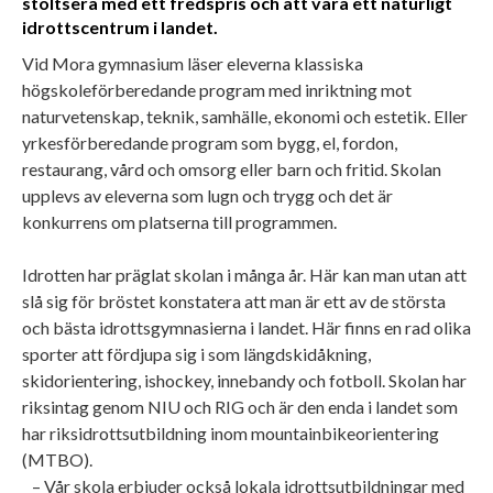
stoltsera med ett fredspris och att vara ett naturligt
idrottscentrum i landet.
Vid Mora gymnasium läser eleverna klassiska
högskoleförberedande program med inriktning mot
naturvetenskap, teknik, samhälle, ekonomi och estetik. Eller
yrkesförberedande program som bygg, el, fordon,
restaurang, vård och omsorg eller barn och fritid. Skolan
upplevs av eleverna som lugn och trygg och det är
konkurrens om platserna till programmen.
Idrotten har präglat skolan i många år. Här kan man utan att
slå sig för bröstet konstatera att man är ett av de största
och bästa idrottsgymnasierna i landet. Här finns en rad olika
sporter att fördjupa sig i som längdskidåkning,
skidorientering, ishockey, innebandy och fotboll. Skolan har
riksintag genom NIU och RIG och är den enda i landet som
har riksidrottsutbildning inom mountainbikeorientering
(MTBO).
– Vår skola erbjuder också lokala idrottsutbildningar med