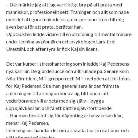
– Där märkte jag att jag var riktigt bra på att prata med
människor, professionellt sett. Träningen och allt som hade
med det att göra funkade bra, men personer kom till mig
även bara för att prata, berättar han.
Upptäckten ledde vidare till en utbildning till mental tränare
under ledning av pionjären och psykologen Lars-Eric
Uneståhl, och efter fyra år fick Kaj sin licens.
Det var kurser i stresshantering som inledde Kaj Pedersens
nya karriär. De gjorde succé och allt rullade på. Senare kom
Mia Törnblom, MT-gruppen och MT-metoden att bli fokus
för Kaj Pedersen. Ska man generalisera är den främsta
anledningen till att någon hör av sig till honom att
vederbörande vill arbeta med sig själv – bygga
upp självkänslan och få ett bättre själv-förtroende.
– Har man bestämt sig för någonting är halva resan klar,
menar Kaj Pedersen.
Inledningsvis handlar det om att städa bort irritationer och
sätta fingret på rädslor.