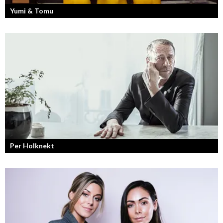
Yumi & Tomu
Läs mer om deras liv som YouTubers och Entreprenörer
Per Holknekt
Från brädan till scenen