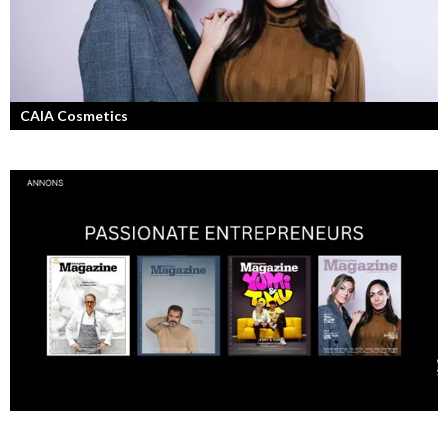
CAIA Cosmetics
Skönhet är bra självkänsla och ett vackert leende enligt grundarna av
det nya raketvarumärket inom smink: CAIA Cosmetics.