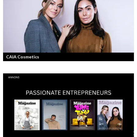
CAIA Cosmetics
Skönhet är bra självkänsla och ett vackert leende enligt grundarna av
det nya raketvarumärket inom smink: CAIA Cosmetics.