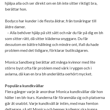
hjälpa alla och ser direkt om en bh inte sitter riktigt bra,
berättar hon.
Bodyco har kunder i de flesta åldrar, från tonåringar till
äldre damer.
– Alla behöver hjälp på sitt sätt och när du får på dig en bh
som sitter rätt, då sitter kläderna snyggare. Du får
dessutom en bättre hållning och mindre ont, ifall du hade
problem med det tidigare, förklarar butiksägaren.
Monica Sandberg berättar att många kvinnor med lite
större byst ofta får problem med värk i ryggen och i
axlarna, då kan en bra bh underlätta oerhört mycket.
Populära kundkvällar
Flera gånger varje år anordnar Monica kundkvällar där hon
håller i en bh-kurs. Kunderna får föranmäla sig och platserna
går åt snabbt. Varje kundkväll är intim, med max femton
deltagare, så att Monica och hennes kollegor ska kunna