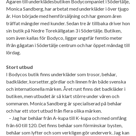
Ägaren till underklädesbutiken Bodycompaniet i Södertälje,
Monica Sandberg, har arbetat med underkläder i över tjugo
år. Hon började med hemförsäljning och har genom åren
träffat mängder med kunder. Sedan tre år tillbaka driver hon
sin butik på Nedre Torekällgatan 3 i Södertälje. Butiken,
som även kallas för Bodyco, ligger ungefär femtio meter
ifrån gågatan i Södertälje centrum och har öppet måndag till
lördag.
Stort utbud
I Bodycos butik finns underkläder som trosor, behåar,
badkläder, korsetter, gördlar och linnen från både svenska
och internationella märken. Året runt finns det badkläder i
butiken, men utbudet är så klart större under våren och
sommaren. Monica Sandberg är specialiserad på behåar
och har ett stort utbud från flera olika märken.
– Jag har behåar från A-kupa till K-kupa och med omfång
från 60 till 120. Det finns behåar som förminskar bysten,
behåar som lyfter och som verkligen gör underverk. Jag kan