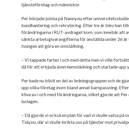
tjänsteföretag och människor.
Per började jobba på Nanny.nu efter universitetsstudie
kundhantering och rekrytering. Efter tre år blev han til
förändringarna i RUT-avdraget kom, som innebär att 
sänkta arbetsgivaravgifterna för anställda under 26 år 
tvungen att göra en omställning.
– Vi tappade farten i och med detta men vi ville fortsä
då för att erbjuda även hemstädning och startade upp yt
Per hade nu blivit en del av ledningsgruppen och de gj
upp olika företag inom bland annat barnpassning. Efter 
kliva av i och med förändringarna, vilket gjorde att Per
bolagen.
– Då gjorde vi också en plan för vad vi skulle satsa på 
Tidy.nu, där vi skulle inrikta oss på tjänster mot privatp