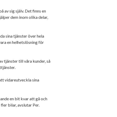
å av sig själv. Det finns en
jälper dem inom olika delar,
da sina tjänster över hela
vara en helhetslösning för
 tjänster till våra kunder, så
tjänster.
t vidareutveckla sina
rande en bit kvar att gå och
ler bilar, avslutar Per.