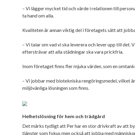
– Vi lägger mycket tid och värde i relationen till person
ta hand om alla.
Kvaliteten är annan viktig del i företagets sätt att jobb
– Vi talar om vad vi ska leverera och lever upp till det. 
eftersträvar att alla städningar ska vara prickfria.
Inom företaget finns fler mjuka värden, som en omtank
– Vi jobbar med biotekniska rengöringsmedel, vilket är d
miljövänliga lösningen som finns.
Helhetslösning för hem och trädgård
Det märks tydligt att Per har en stor drivkraft av att
tjänster som fokus men också att jobba med människo