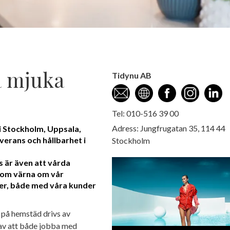
 mjuka
Tidynu AB
Tel: 010-516 39 00
Adress: Jungfrugatan 35, 114 44
i Stockholm, Uppsala,
verans och hållbarhet i
Stockholm
s är även att vårda
tom värna om vår
ner, både med våra kunder
 på hemstäd drivs av
av att både jobba med