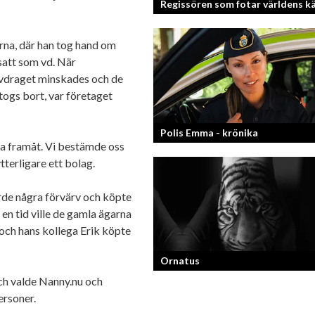
Regissören som fotar världens k
rna, där han tog hand om
Fotografen och regissören Peter Sven
lsatt som vd. När
en lång meritlista och är ett sant bevi
om man tror på sig själv och...
avdraget minskades och de
togs bort, var företaget
Polis Emma - krönika
tta framåt. Vi bestämde oss
terligare ett bolag.
Kan jag snälla få prata med dig igen, f
så bra att prata med.
orde några förvärv och köpte
en tid ville de gamla ägarna
 och hans kollega Erik köpte
Ornatus
och valde Nanny.nu och
ersoner.
En av svergies mest talangfyllda tatue