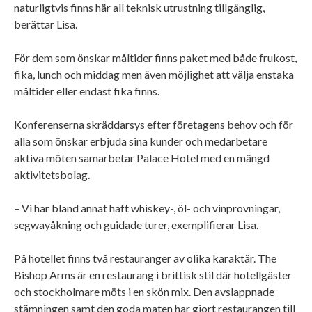
naturligtvis finns här all teknisk utrustning tillgänglig,
berättar Lisa.
För dem som önskar måltider finns paket med både frukost,
fika, lunch och middag men även möjlighet att välja enstaka
måltider eller endast fika finns.
Konferenserna skräddarsys efter företagens behov och för
alla som önskar erbjuda sina kunder och medarbetare
aktiva möten samarbetar Palace Hotel med en mängd
aktivitetsbolag.
– Vi har bland annat haft whiskey-, öl- och vinprovningar,
segwayåkning och guidade turer, exemplifierar Lisa.
På hotellet finns två restauranger av olika karaktär. The
Bishop Arms är en restaurang i brittisk stil där hotellgäster
och stockholmare möts i en skön mix. Den avslappnade
stämningen samt den goda maten har gjort restaurangen till