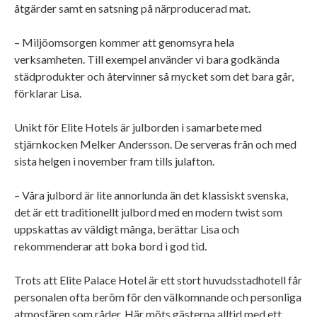
åtgärder samt en satsning på närproducerad mat.
– Miljöomsorgen kommer att genomsyra hela
verksamheten. Till exempel använder vi bara godkända
städprodukter och återvinner så mycket som det bara går,
förklarar Lisa.
Unikt för Elite Hotels är julborden i samarbete med
stjärnkocken Melker Andersson. De serveras från och med
sista helgen i november fram tills julafton.
– Våra julbord är lite annorlunda än det klassiskt svenska,
det är ett traditionellt julbord med en modern twist som
uppskattas av väldigt många, berättar Lisa och
rekommenderar att boka bord i god tid.
Trots att Elite Palace Hotel är ett stort huvudsstadhotell får
personalen ofta beröm för den välkomnande och personliga
atmosfären som råder. Här möts gästerna alltid med ett