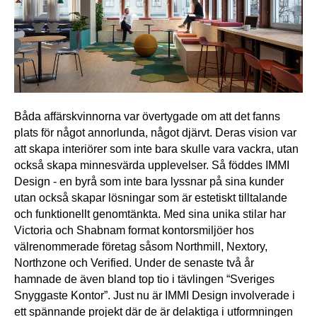
Båda affärskvinnorna var övertygade om att det fanns 
plats för något annorlunda, något djärvt. Deras vision var 
att skapa interiörer som inte bara skulle vara vackra, utan 
också skapa minnesvärda upplevelser. Så föddes IMMI 
Design - en byrå som inte bara lyssnar på sina kunder 
utan också skapar lösningar som är estetiskt tilltalande 
och funktionellt genomtänkta. Med sina unika stilar har 
Victoria och Shabnam format kontorsmiljöer hos 
välrenommerade företag såsom Northmill, Nextory, 
Northzone och Verified. Under de senaste två år 
hamnade de även bland top tio i tävlingen “Sveriges 
Snyggaste Kontor”. Just nu är IMMI Design involverade i 
ett spännande projekt där de är delaktiga i utformningen 