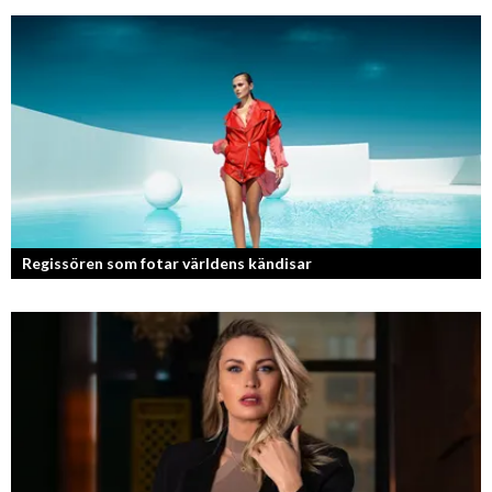
Kan jag snälla få prata med dig igen, för du va så bra att prata med.
Regissören som fotar världens kändisar
Fotografen och regissören Peter Svenson har en lång meritlista och är
ett sant bevis på att om man tror på sig själv och...