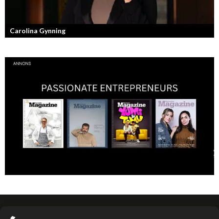
Carolina Gynning
Under ytan av en passionerad och strukturerad entreprenör.