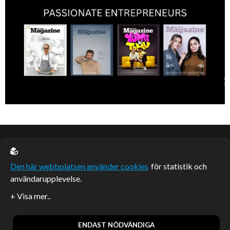
EU casino
Den här webbplatsen använder cookies
för statistik och
användarupplevelse.
Sponsrade artiklar
Artiklar publicerade på webbplatsen som inte är märkta
redaktionellt är betalda samarbeten.
ENDAST NÖDVÄNDIGA