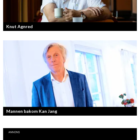
Knut Agnred
Knut Agnred är mannen och den tidlösa legenden inom spektakulära
utfall och dramatisk tänkvärdhet.
Mannen bakom Kan Jang
Georg Wikman är grundaren bakom hälsopreparaten Arctic Root, Kan
Jang, Chisan och nya Adapt-serien.