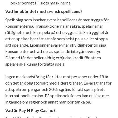
pokerbordet till slots maskinerna.
Vad innebär det med svensk spellicens?
Spelbolag som innehar svensk spellicens är mer trygga för
konsumenterna. Transaktionerna är säkra, spelarna har
rättigheter och kan spela på ett tryggt sätt. En trygghet är
att en spelare har rätt att när som helst pausa eller stoppa
sitt spelande. Licensinnehavaren har skyldigheter till sina
konsumenter och att deras spelande inte går överstyr.
Därmed får det heller aldrig erbjudas kredit för att en
spelare ska kunna fortsätta spela.
Ingen marknadsföring får riktas mot personer under 18 år
och det är obligatoriskt med åldersgränser. 18-årsgräns för
att spela om pengar och 20-årsgräns för att spela på ett
internationellt casino. På spelinspektionen kan du läsa mer
ingående om regler och annat man bör tänka på.
Vad är Pay N Play Casino?