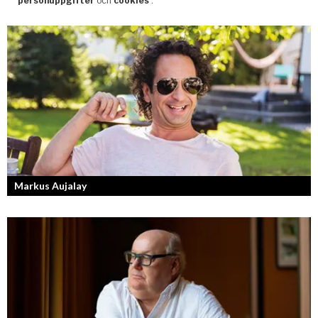
Markus Aujalay
Sveriges tuffaste matjury är epitetet på juryn i Sveriges Mästerkock.
Markus Aujalay är domaren som ger mästerkockarna mardrömmar.