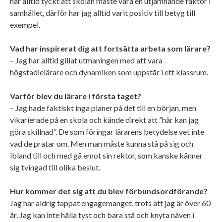
har alltid tyckt att skolan måste vara en utjämnande faktor i
samhället, därför har jag alltid varit positiv till betyg till
exempel.
Vad har inspirerat dig att fortsätta arbeta som lärare?
– Jag har alltid gillat utmaningen med att vara
högstadielärare och dynamiken som uppstår i ett klassrum.
Varför blev du lärare i första taget?
– Jag hade faktiskt inga planer på det till en början, men
vikarierade på en skola och kände direkt att ”här kan jag
göra skillnad”. De som föringar lärarens betydelse vet inte
vad de pratar om. Men man måste kunna stå på sig och
ibland till och med gå emot sin rektor, som kanske känner
sig tvingad till olika beslut.
Hur kommer det sig att du blev förbundsordförande?
Jag har aldrig tappat engagemanget, trots att jag är över 60
år. Jag kan inte hålla tyst och bara stå och knyta näven i