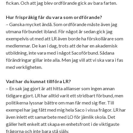
fickan. Och att jag blev ordförande gick av bara farten.
Hur frispråkig får du vara som ordförande?
– Ganska mycket ändå. Som ordförande måste även jag
utmana förbundet ibland. För något år sedan gick jag
exempelvis ut med att LR även borde ha förskollärare som
medlemmar. De kan i dag, trots att de har en akademisk
utbildning, inte vara med i något Sacoförbund. Sådana
förändringar gillar inte alla. Men jag vill att vi ska vara i fas
med verkligheten.
Vad har du kunnat tillföra LR?
– En sak jag gjort är att hitta allianser som ingen annan
tidigare gjort. LR har alltid varit ett stridbart förbund, men
politikerna lyssnar bättre om man får med sig fler. Till
exempel har jag fått med mig hela Saco i vissa frågor. LR har
även inlett ett samarbete med LO för jämlik skola. Det
gäller helt enkelt att skapa en enhetsfront i de viktigaste
frågorna och inte bara stå själv.