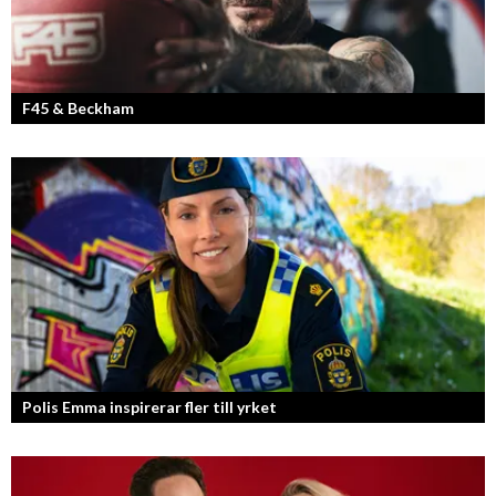
F45 & Beckham
F45 Training med partners som bland annat Mark Wahlberg och
David Beckham i spetsen har nått stora framgångar med sina
träningsstudios...
Polis Emma inspirerar fler till yrket