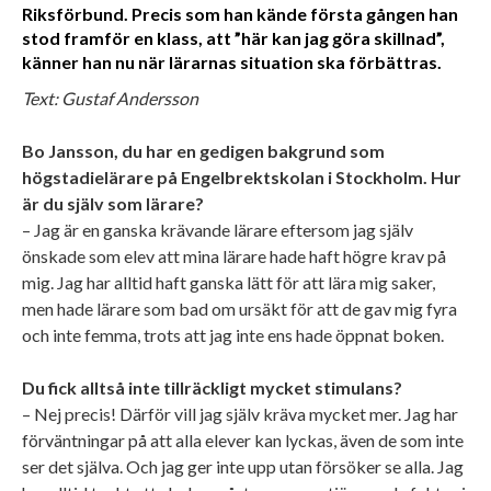
Riksförbund. Precis som han kände första gången han
stod framför en klass, att ”här kan jag göra skillnad”,
känner han nu när lärarnas situation ska förbättras.
Text: Gustaf Andersson
Bo Jansson, du har en gedigen bakgrund som
högstadielärare på Engelbrektskolan i Stockholm. Hur
är du själv som lärare?
– Jag är en ganska krävande lärare eftersom jag själv
önskade som elev att mina lärare hade haft högre krav på
mig. Jag har alltid haft ganska lätt för att lära mig saker,
men hade lärare som bad om ursäkt för att de gav mig fyra
och inte femma, trots att jag inte ens hade öppnat boken.
Du fick alltså inte tillräckligt mycket stimulans?
– Nej precis! Därför vill jag själv kräva mycket mer. Jag har
förväntningar på att alla elever kan lyckas, även de som inte
ser det själva. Och jag ger inte upp utan försöker se alla. Jag