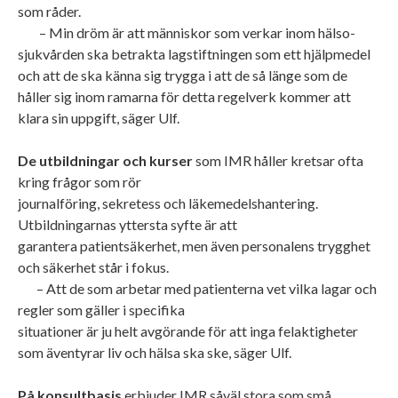
som råder.
– Min dröm är att människor som verkar inom hälso-
sjukvården ska betrakta lagstiftningen som ett hjälpmedel
och att de ska känna sig trygga i att de så länge som de
håller sig inom ramarna för detta regelverk kommer att
klara sin uppgift, säger Ulf.
De utbildningar och kurser
som IMR håller kretsar ofta
kring frågor som rör
journalföring, sekretess och läkemedelshantering.
Utbildningarnas yttersta syfte är att
garantera patientsäkerhet, men även personalens trygghet
och säkerhet står i fokus.
– Att de som arbetar med patienterna vet vilka lagar och
regler som gäller i specifika
situationer är ju helt avgörande för att inga felaktigheter
som äventyrar liv och hälsa ska ske, säger Ulf.
På konsultbasis
erbjuder IMR såväl stora som små