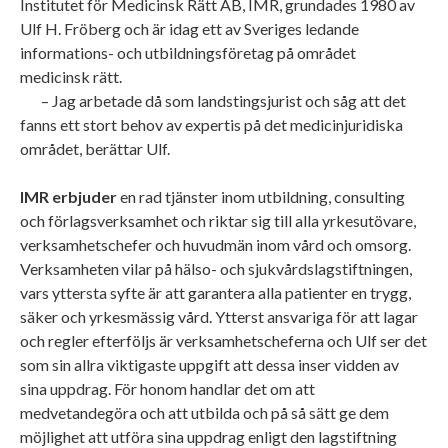
Institutet för Medicinsk Rätt AB, IMR, grundades 1980 av
Ulf H. Fröberg och är idag ett av Sveriges ledande
informations- och utbildningsföretag på området
medicinsk rätt.
– Jag arbetade då som landstingsjurist och såg att det
fanns ett stort behov av expertis på det medicinjuridiska
området, berättar Ulf.
IMR erbjuder
en rad tjänster inom utbildning, consulting
och förlagsverksamhet och riktar sig till alla yrkesutövare,
verksamhetschefer och huvudmän inom vård och omsorg.
Verksamheten vilar på hälso- och sjukvårdslagstiftningen,
vars yttersta syfte är att garantera alla patienter en trygg,
säker och yrkesmässig vård. Ytterst ansvariga för att lagar
och regler efterföljs är verksamhetscheferna och Ulf ser det
som sin allra viktigaste uppgift att dessa inser vidden av
sina uppdrag. För honom handlar det om att
medvetandegöra och att utbilda och på så sätt ge dem
möjlighet att utföra sina uppdrag enligt den lagstiftning