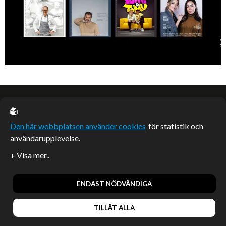
EU casino
Den här webbplatsen använder cookies
för statistik och
användarupplevelse.
Sponsrade artiklar
Artiklar publicerade på webbplatsen som inte är märkta
redaktionellt är betalda samarbeten.
ENDAST NÖDVÄNDIGA
TILLÅT ALLA
© 2026, Enterprise Magazine