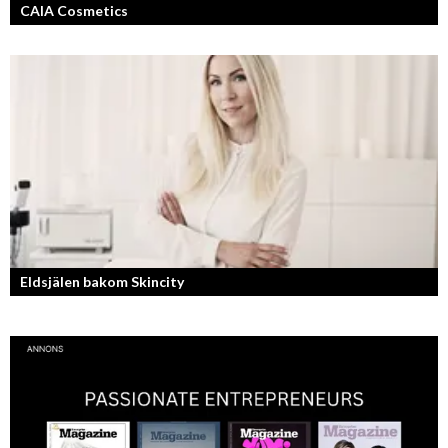
CAIA Cosmetics
Skönhet är bra självkänsla och ett vackert leende enligt grundarna av
det nya raketvarumärket inom smink: CAIA Cosmetics.
Eldsjälen bakom Skincity
Annica Forsgren Kjellman ligger bakom skönhetsimperiet Skincity –
professionell hudvård online.