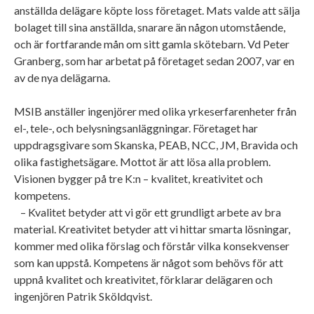
anställda delägare köpte loss företaget. Mats valde att sälja
bolaget till sina anställda, snarare än någon utomstående,
och är fortfarande mån om sitt gamla skötebarn. Vd Peter
Granberg, som har arbetat på företaget sedan 2007, var en
av de nya delägarna.
MSIB anställer ingenjörer med olika yrkeserfarenheter från
el-, tele-, och belysningsanläggningar. Företaget har
uppdragsgivare som Skanska, PEAB, NCC, JM, Bravida och
olika fastighetsägare. Mottot är att lösa alla problem.
Visionen bygger på tre K:n – kvalitet, kreativitet och
kompetens.
– Kvalitet betyder att vi gör ett grundligt arbete av bra
material. Kreativitet betyder att vi hittar smarta lösningar,
kommer med olika förslag och förstår vilka konsekvenser
som kan uppstå. Kompetens är något som behövs för att
uppnå kvalitet och kreativitet, förklarar delägaren och
ingenjören Patrik Sköldqvist.