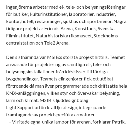
Ingenjörerna arbetar med el-, tele- och belysningslösningar
för butiker, kulturinstitutioner, laboratorier, industrier,
kontor, hotell, restauranger, sjukhus och sportarenor. Några
tidigare projekt är Friends Arena, Konstfack, Svenska
Filminstitutet, Naturhistoriska riksmuseet, Stockholms
centralstation och Tele2 Arena.
Den sistnämnda var MSIB:s största projekt hittills. Teamet
ansvarade för projektering av samtliga el-, tele- och
belysningsinstallationer från idéskisser till färdiga
bygghandlingar. Teamets elingenjörer fick ett utökat
förtroende då man även programmerade och driftsatte hela
KNX-anläggningen, vilken styr och övervakar belysning,
larm och klimat. MSIB:s ljuddesignbolag
Light Support utförde all ljusdesign, inbegripande
framtagande av projektspecifika armaturer.
– Vi ritade egna, unika lampor för arenan, förklarar Patrik.