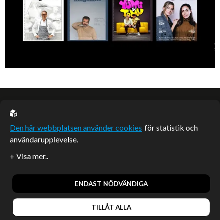
EU casino
Den här webbplatsen använder cookies
för statistik och
användarupplevelse.
Sponsrade artiklar
Artiklar publicerade på webbplatsen som inte är märkta
redaktionellt är betalda samarbeten.
ENDAST NÖDVÄNDIGA
TILLÅT ALLA
© 2026, Enterprise Magazine