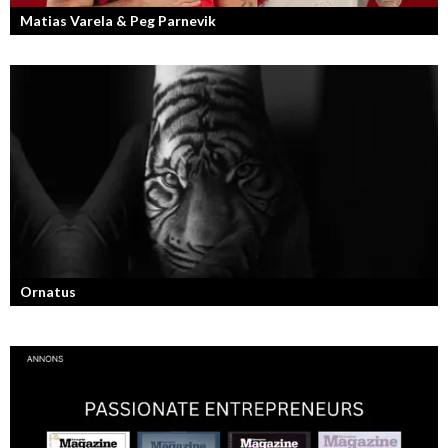
Matias Varela & Peg Parnevik
Här i Sverige så finns det en bred mix av olika nationaliteter från hela
världen och många svenskar har en annan grundnationalitet...
Ornatus
En av svergies mest talangfyllda tatuerare. Läs om hans historia och
resa!