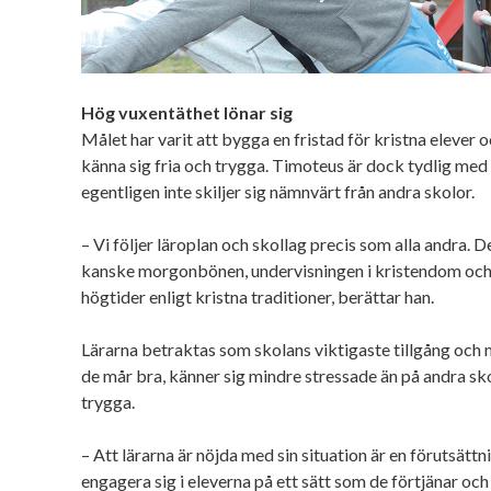
Hög vuxentäthet lönar sig
Målet har varit att bygga en fristad för kristna elever 
känna sig fria och trygga. Timoteus är dock tydlig me
egentligen inte skiljer sig nämnvärt från andra skolor.
– Vi följer läroplan och skollag precis som alla andra. D
kanske morgonbönen, undervisningen i kristendom och at
högtider enligt kristna traditioner, berättar han.
Lärarna betraktas som skolans viktigaste tillgång och
de mår bra, känner sig mindre stressade än på andra sko
trygga.
– Att lärarna är nöjda med sin situation är en förutsättn
engagera sig i eleverna på ett sätt som de förtjänar och 