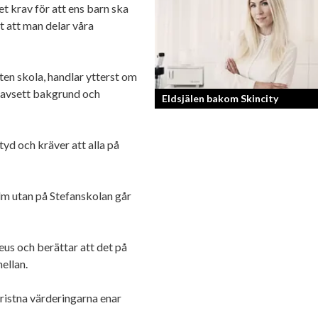
et krav för att ens barn ska
Georg Wikman är grundaren bakom
t att man delar våra
hälsopreparaten Arctic Root, Kan Jan
Chisan och nya Adapt-serien.
sten skola, handlar ytterst om
 oavsett bakgrund och
Eldsjälen bakom Skincity
Annica Forsgren Kjellman ligger bako
yd och kräver att alla på
skönhetsimperiet Skincity – professio
hudvård online.
lm utan på Stefanskolan går
eus och berättar att det på
mellan.
istna värderingarna enar