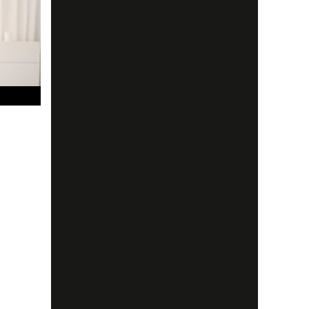
g,
m
nell