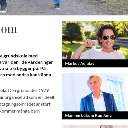
 som
nde grundskola med
a världen i de värderingar
Markus Aujalay
na tro bygger på. På
varo med andra kan känna
Sveriges tuffaste matjury är epitetet p
Sveriges Mästerkock. Markus Aujalay
skola. Den grundades 1979
domaren som ger mästerkockarna
n är organiserad som en ideell
mardrömmar.
pptagningsområdet är stort.
rt kommer många barn
Mannen bakom Kan Jang