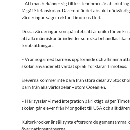
– Att man bekänner sig till kristendomen är absolut ing
få gå i Stefanskolan. Däremot är det absolut nödvändig
värderingar, säger rektor Timoteus Lind.
Dessa värderingar, som på intet sätt är unika för en kri
att alla människor är individer som ska behandlas lika
förutsättningar.
– Vi är noga med barnens uppförande och allmänna attit
skolan använder ett vårdat språk, förklarar Timoteus.
Eleverna kommer inte bara från stora delar av Stockho
barn från alla världsdelar – utom Oceanien.
– Här sysslar vi med integration på riktigt, säger Timot
skolan går elever från Mongoliet till USA och allt däre
Kulturkrockar är sällsynta eftersom de gemensamma kr
över nationsgränserna.