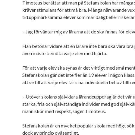
Timoteus berättar att man på Stefanskolan har många 
kräver stimulans för att må bra. Många närvarande vuxn
tid uppmärksamma elever som mår dåligt eller riskerar
– Jag förväntar mig av lärarna att de ska finnas för ele
Han betonar vidare att en lärare inte bara ska vara bra 
även måste bemöta varje elev med hjärta.
För att varje elev ska synas är det viktigt med små men
Stefanskolan går det inte fler än 19 elever i någon klas
att se till att varje elev får sina individuella behov tillfr
– Utöver skolans självklara lärandeuppdrag är det vår u
starka, fria och självständiga individer med god själv
människor med respekt, säger Timoteus.
Stefanskolan är en mycket populär skola med högt sök
dock av princip oväsentligt.