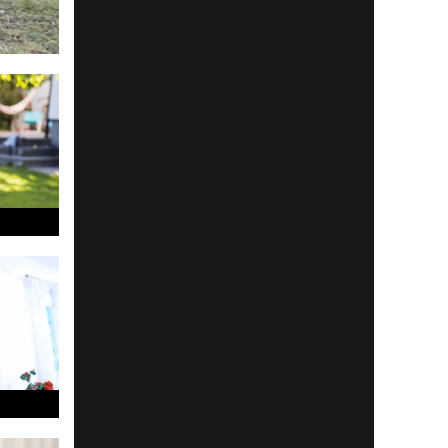
å juryn i
 är