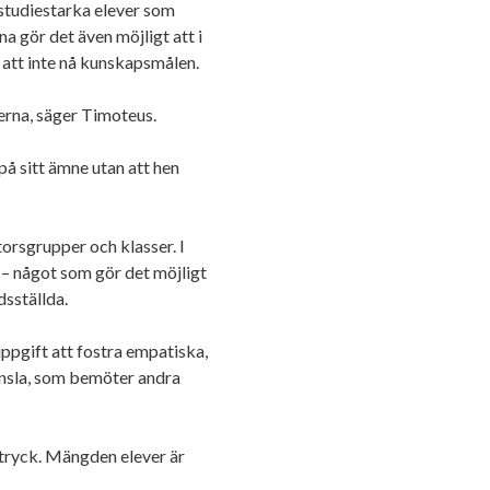
studiestarka elever som
a gör det även möjligt att i
 att inte nå kunskapsmålen.
verna, säger Timoteus.
på sitt ämne utan att hen
torsgrupper och klasser. I
s – något som gör det möjligt
edsställda.
ppgift att fostra empatiska,
känsla, som bemöter andra
tryck. Mängden elever är