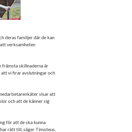
och deras familjer där de kan
d att verksamheten
e främsta skillnaderna är
t vi firar avslutningar och
 medarbetarenkäter visar att
lor och att de känner sig
ing för att de ska kunna
har rätt till, säger Timoteus.