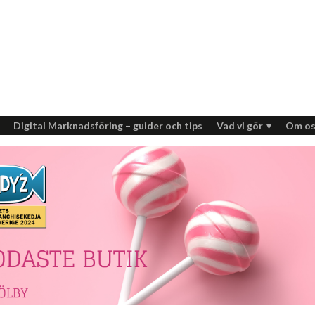
Digital Marknadsföring – guider och tips
Vad vi gör
Om os