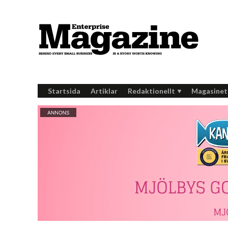
Startsida
Artiklar
Redaktionellt
Magasinet