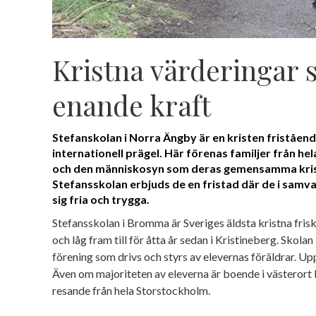
Kristna värderingar
enande kraft
Stefanskolan i Norra Ängby är en kristen friståe
internationell prägel. Här förenas familjer från hel
och den människosyn som deras gemensamma krist
Stefansskolan erbjuds de en fristad där de i sam
sig fria och trygga.
Stefansskolan i Bromma är Sveriges äldsta kristna fri
och låg fram till för åtta år sedan i Kristineberg. Skola
förening som drivs och styrs av elevernas föräldrar. U
Även om majoriteten av eleverna är boende i västero
resande från hela Storstockholm.