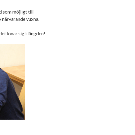
d som möjligt till
v närvarande vuxna.
et lönar sig i längden!