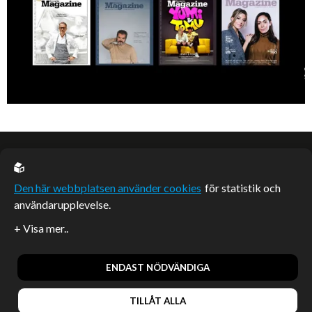
EU casino
Den här webbplatsen använder cookies
för statistik och
användarupplevelse.
Sponsrade artiklar
Artiklar publicerade på webbplatsen som inte är märkta
redaktionellt är betalda samarbeten.
ENDAST NÖDVÄNDIGA
TILLÅT ALLA
© 2026, Enterprise Magazine