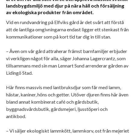
landsbygdsmiljö med djur på nära håll och försäljning
av ekologiska produkter från området.
Vid en rundvandring på Elfviks gård är det svårt att förstå
att de lantliga omgivningarna endast ligger ett stenkast från
kommunikationer som på kort tid tar dig in till stan.
– Även om vår gård attraherar främst barnfamiljer erbjuder
vi verkligen något för alla, säger Johanna Lagercrantz, som
tillsammans med sin man Lennart Sund arrenderar gården av
Lidingö Stad.
Här finns massvis med lantbruksdjur som får med lamm,
hästar, kaniner, höns och getter. Utöver djuren finns här även
bland annat kombinerat café och gårdsbutik,
byggnadsvårdsbutik, gårdsmejeri, ljusstöperi och
antikbod.
– Vi säljer ekologiskt lammkött, lammkorv, ost från mejeriet