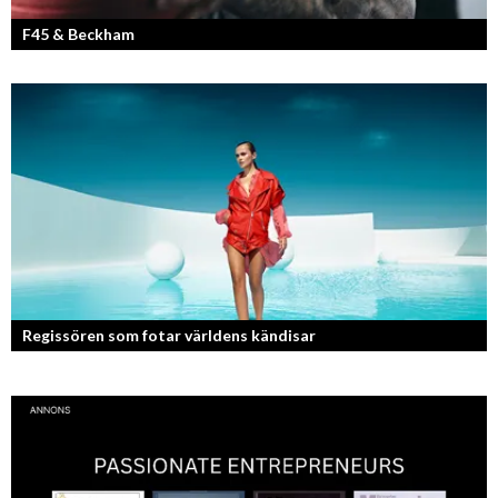
F45 & Beckham
F45 Training med partners som bland annat Mark Wahlberg och
David Beckham i spetsen har nått stora framgångar med sina
träningsstudios...
Regissören som fotar världens kändisar
Fotografen och regissören Peter Svenson har en lång meritlista och är
ett sant bevis på att om man tror på sig själv och...