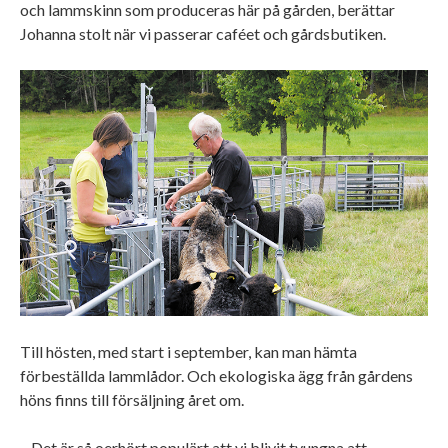
och lammskinn som produceras här på gården, berättar
Johanna stolt när vi passerar caféet och gårdsbutiken.
Till hösten, med start i september, kan man hämta
förbeställda lammlådor. Och ekologiska ägg från gårdens
höns finns till försäljning året om.
– Det är så oerhört populärt att vi blivit tvungna att