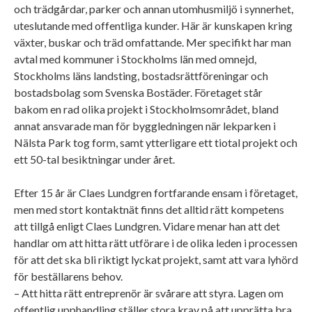
och trädgårdar, parker och annan utomhusmiljö i synnerhet,
uteslutande med offentliga kunder. Här är kunskapen kring
växter, buskar och träd omfattande. Mer specifikt har man
avtal med kommuner i Stockholms län med omnejd,
Stockholms läns landsting, bostadsrättföreningar och
bostadsbolag som Svenska Bostäder. Företaget står
bakom en rad olika projekt i Stockholmsområdet, bland
annat ansvarade man för byggledningen när lekparken i
Nälsta Park tog form, samt ytterligare ett tiotal projekt och
ett 50-tal besiktningar under året.
Efter 15 år är Claes Lundgren fortfarande ensam i företaget,
men med stort kontaktnät finns det alltid rätt kompetens
att tillgå enligt Claes Lundgren. Vidare menar han att det
handlar om att hitta rätt utförare i de olika leden i processen
för att det ska bli riktigt lyckat projekt, samt att vara lyhörd
för beställarens behov.
– Att hitta rätt entreprenör är svårare att styra. Lagen om
offentlig upphandling ställer stora krav på att upprätta bra