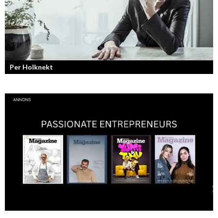
Per Holknekt
Från brädan till scenen