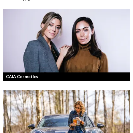
CAIA Cosmetics
Skönhet är bra självkänsla och ett vackert leende enligt grundarna av
det nya raketvarumärket inom smink: CAIA Cosmetics.