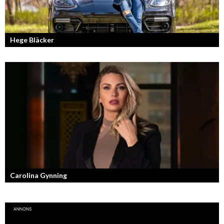
Hege Bläcker
Bilfantast, influencer och en av Lidköpings mest framgångsrika
företagare.
Carolina Gynning
Under ytan av en passionerad och strukturerad entreprenör.