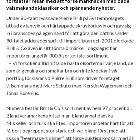
fortsätter resan med att förse marknaden med både
välsmakande klassiker och spännande nyheter.
Under 80-talet ledsnade Piérre Brill på Systembolagets
utbud av lantvin och härtappade skruvkorksvin och gav sig
in i branschen på egen hand för att göra den bättre. Under
90-talet adderades sprit till importlistan och 2001 plockade
Brill & Co även in sitt första ölmärke. I dagsläget har
importören ungefär 300 ölsorter i sitt sortiment.
– Vi försöker alltid hitta de bästa ölsorterna i varje land, de
som är genuina och smakar bra och inte krockar i vår
portfölj, förklarar vd Piérre Brill som driver företaget
tillsammans med Marc Schuterman, Kerstin Wagemann och
Jonas Burenius.
Numera består Brill & Co:s sortiment av hela 97 procent öl.
Bland varumärkena hittar man bland annat danska
Mikkeller och turkiska Efes. Importören arbetar hårt för att
få bort begreppet stor stark och var bland först med att
skapa ”beermakers dinner”, att förse duktiga kockar med öl