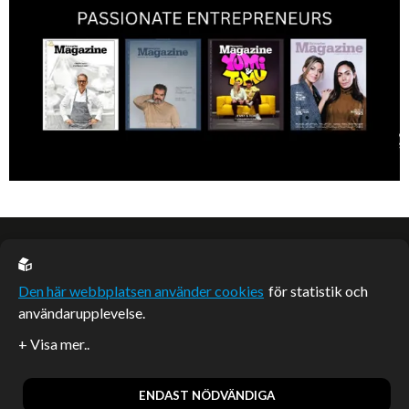
EU casino
Den här webbplatsen använder cookies
för statistik och
användarupplevelse.
Sponsrade artiklar
Artiklar publicerade på webbplatsen som inte är märkta
redaktionellt är betalda samarbeten.
ENDAST NÖDVÄNDIGA