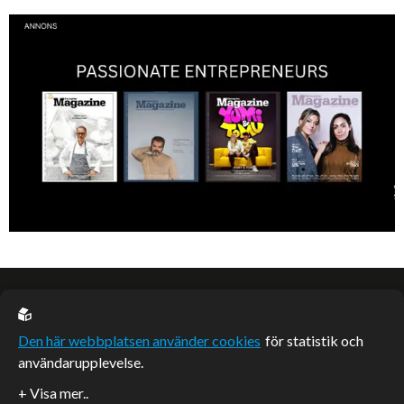
Kan jag snälla få prata med dig igen, för du va så bra att prata med.
EU casino
Den här webbplatsen använder cookies
för statistik och
användarupplevelse.