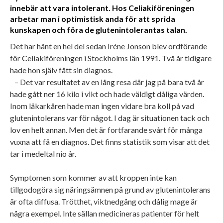
innebär att vara intolerant. Hos Celiakiföreningen
arbetar man i optimistisk anda för att sprida
kunskapen och föra de glutenintolerantas talan.
Det har hänt en hel del sedan Iréne Jonson blev ordförande
för Celiakiföreningen i Stockholms län 1991. Två år tidigare
hade hon själv fått sin diagnos.
– Det var resultatet av en lång resa där jag på bara två år
hade gått ner 16 kilo i vikt och hade väldigt dåliga värden.
Inom läkarkåren hade man ingen vidare bra koll på vad
glutenintolerans var för något. I dag är situationen tack och
lov en helt annan. Men det är fortfarande svårt för många
vuxna att få en diagnos. Det finns statistik som visar att det
tar i medeltal nio år.
Symptomen som kommer av att kroppen inte kan
tillgodogöra sig näringsämnen på grund av glutenintolerans
är ofta diffusa. Trötthet, viktnedgång och dålig mage är
några exempel. Inte sällan medicineras patienter för helt