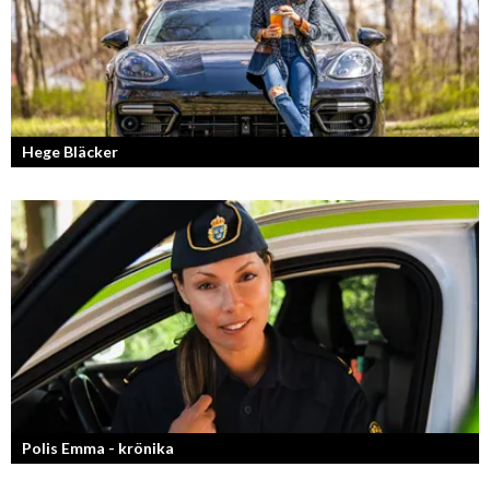
Hege Bläcker
Bilfantast, influencer och en av Lidköpings mest framgångsrika
företagare.
Polis Emma - krönika