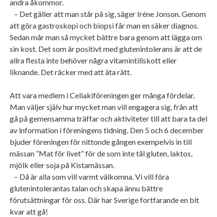
andra åkommor.
– Det gäller att man står på sig, säger Iréne Jonson. Genom
att göra gastroskopi och biopsi får man en säker diagnos.
Sedan mår man så mycket bättre bara genom att lägga om
sin kost. Det som är positivt med glutenintolerans är att de
allra flesta inte behöver några vitamintillskott eller
liknande. Det räcker med att äta rätt.
Att vara medlem i Celiakiföreningen ger många fördelar.
Man väljer själv hur mycket man vill engagera sig, från att
gå på gemensamma träffar och aktiviteter till att bara ta del
av information i föreningens tidning. Den 5 och 6 december
bjuder föreningen för nittonde gången exempelvis in till
mässan ”Mat för livet” för de som inte tål gluten, laktos,
mjölk eller soja på Kistamässan.
– Då är alla som vill varmt välkomna. Vi vill föra
glutenintolerantas talan och skapa ännu bättre
förutsättningar för oss. Där har Sverige fortfarande en bit
kvar att gå!