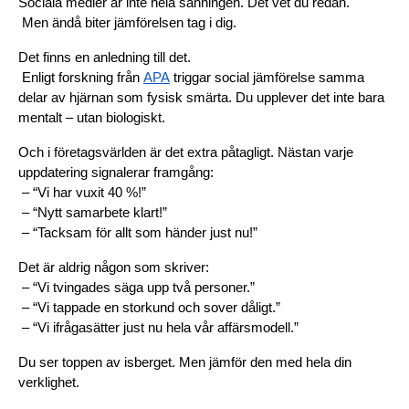
Sociala medier är inte hela sanningen. Det vet du redan.
 Men ändå biter jämförelsen tag i dig.
Det finns en anledning till det.
 Enligt forskning från
APA
 triggar social jämförelse samma 
delar av hjärnan som fysisk smärta. Du upplever det inte bara 
mentalt – utan biologiskt.
Och i företagsvärlden är det extra påtagligt. Nästan varje 
uppdatering signalerar framgång:
 – “Vi har vuxit 40 %!”
 – “Nytt samarbete klart!”
 – “Tacksam för allt som händer just nu!”
Det är aldrig någon som skriver:
 – “Vi tvingades säga upp två personer.”
 – “Vi tappade en storkund och sover dåligt.”
 – “Vi ifrågasätter just nu hela vår affärsmodell.”
Du ser toppen av isberget. Men jämför den med hela din 
verklighet.