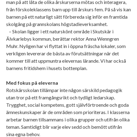
man på att låta de olika årskurserna mötas och interagera,
från förskoleklassens barn upp till årskurs fem. På så vis kan
barnen på ett naturligt sätt förbereda sig inför en framtida
skolgång på grannskolans högstadieverksamhet.
– Skolan ligger i ett naturskönt område i Skutskär i
Älvkarlebys kommun, berättar rektor Anna Wenngren
Muhr. Nyligen har vi flyttat in i öppna fräscha lokaler, som
verkligen levererar de bästa av förutsättningar när det
kommer till att uppmuntra elevernas lärande. Vi har också
barnens fritidshem i husets bottenplan.
Med fokus på eleverna
Rotskärsskolan tillämpar inte någon särskild pedagogik
utan tror på ett framgångsrikt och tydligt ledarskap.
Trygghet, social kompetens, gott självförtroende och goda
ämneskunskaper är de områden som prioriteras. I klasserna
arbetar barnen tillsammans i olika grupper och utifrån olika
teman. Samtidigt blir varje elev sedd och bemött utifrån
sina egna behov.