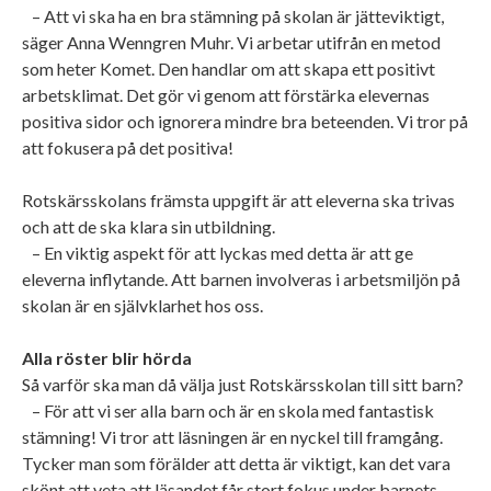
– Att vi ska ha en bra stämning på skolan är jätteviktigt,
säger Anna Wenngren Muhr. Vi arbetar utifrån en metod
som heter Komet. Den handlar om att skapa ett positivt
arbetsklimat. Det gör vi genom att förstärka elevernas
positiva sidor och ignorera mindre bra beteenden. Vi tror på
att fokusera på det positiva!
Rotskärsskolans främsta uppgift är att eleverna ska trivas
och att de ska klara sin utbildning.
– En viktig aspekt för att lyckas med detta är att ge
eleverna inflytande. Att barnen involveras i arbetsmiljön på
skolan är en självklarhet hos oss.
Alla röster blir hörda
Så varför ska man då välja just Rotskärsskolan till sitt barn?
– För att vi ser alla barn och är en skola med fantastisk
stämning! Vi tror att läsningen är en nyckel till framgång.
Tycker man som förälder att detta är viktigt, kan det vara
skönt att veta att läsandet får stort fokus under barnets