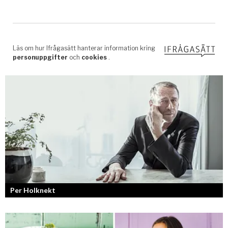
Per Holknekt
Från brädan till scenen