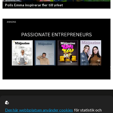
Polis Emma inspirerar fler till yrket
EU casino
Den här webbplatsen använder cookies
för statistik och