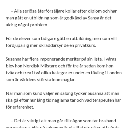
– Alla seriösa återförsäljare kollar efter diplom och har
man gått en utbildning som är godkänd av Sansa är det
aldrig något problem.
För de elever som tidigare gått en utbildning men som vill
fördjupa sig mer, skräddarsyr de en privatkurs.
Susanna har flera imponerande meriter på sin lista. I våras
blev hon Nordisk Mästare och för tre år sedan kom hon
tvåa och trea i två olika kategorier under en tävling i London
som är världens största inom naglar.
När man som kund väljer en salong tycker Susanna att man
ska gå efter hur lång tid naglarna tar och vad terapeuten har
för erfarenhet.
– Det är viktigt att man går till någon som tar bra hand
om naglarna. Här på salongen är vi alltid ute efter att vårda