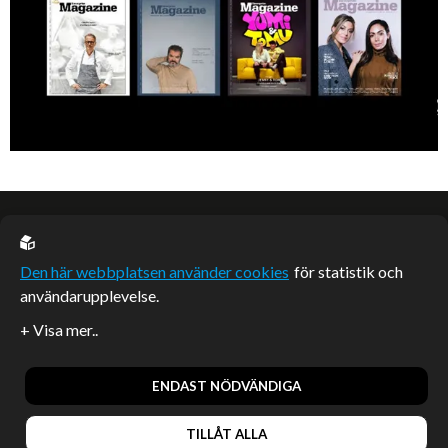
EU casino
Den här webbplatsen använder cookies
för statistik och
användarupplevelse.
Sponsrade artiklar
Artiklar publicerade på webbplatsen som inte är märkta
redaktionellt är betalda samarbeten.
ENDAST NÖDVÄNDIGA
TILLÅT ALLA
© 2026, Enterprise Magazine