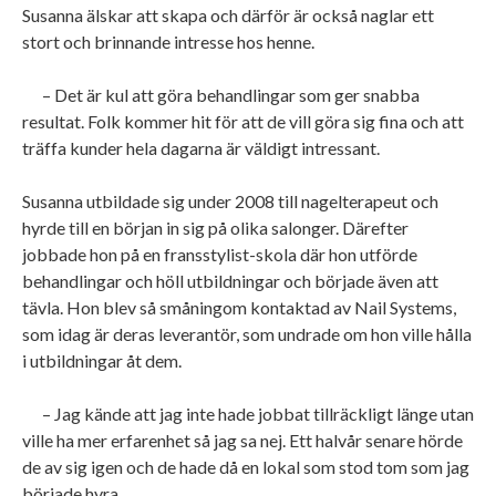
Susanna älskar att skapa och därför är också naglar ett
stort och brinnande intresse hos henne.
– Det är kul att göra behandlingar som ger snabba
resultat. Folk kommer hit för att de vill göra sig fina och att
träffa kunder hela dagarna är väldigt intressant.
Susanna utbildade sig under 2008 till nagelterapeut och
hyrde till en början in sig på olika salonger. Därefter
jobbade hon på en fransstylist-skola där hon utförde
behandlingar och höll utbildningar och började även att
tävla. Hon blev så småningom kontaktad av Nail Systems,
som idag är deras leverantör, som undrade om hon ville hålla
i utbildningar åt dem.
– Jag kände att jag inte hade jobbat tillräckligt länge utan
ville ha mer erfarenhet så jag sa nej. Ett halvår senare hörde
de av sig igen och de hade då en lokal som stod tom som jag
började hyra.