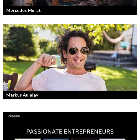
Mercedes Murat
Konstnären som balanserar känslofylld konst med hårt fysiskt arbete.
Markus Aujalay
Sveriges tuffaste matjury är epitetet på juryn i Sveriges Mästerkock.
Markus Aujalay är domaren som ger mästerkockarna mardrömmar.