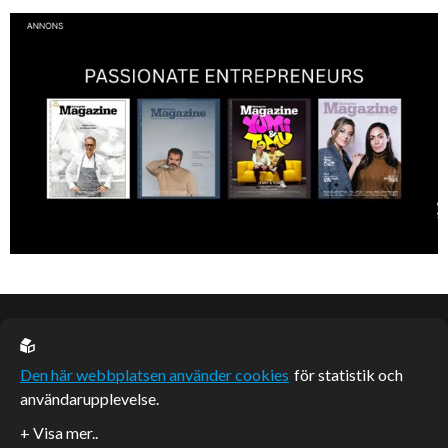
Vinnare av Hela Sverige Bakar 2017.
EU casino
Den här webbplatsen använder cookies
för statistik och
användarupplevelse.
Sponsrade artiklar