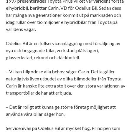
1997 presenterades Toyota Prius vilket var världens första
elhybridbil, berättar Carin, VD för Odelius Bil. Sedan dess
har många nya generationer kommit ut på marknaden och
idag rullar över tio miljoner elhybridbilar från Toyota på
världens vägar.
Odelius Bil är en fullserviceanläggning med försäljning av
nya och begagnade bilar, verkstad, plåtslageri,
glasverkstad, rekond och däckhotell.
– Vi kan tillgodose alla behov, säger Carin. Detta gäller
naturligtvis även utbudet av olika bilmodeller från Toyota.
Carin är kanske lite extra stolt över den stora variationen av
transportbilar de har att erbjuda.
– Det är roligt att kunna ge större företag möjlighet att
använda våra bilar, säger hon.
Servicenivån på Odelius Bil är mycket hög. Principen som