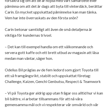
försäkra sig om att de är nöjda med vårt samarbete eller
påminna om att det är dags att byta till vinterdäck, berättar
Carin. En mycket uppskattad påminnelse kan man tänka.
Vem har inte överraskats av den första snön?
Carin betonar samtidigt att även de små detaljerna är
viktiga för kundernas trivsel.
– Det kan till exempel handla om ett välkomnande och
servera gott kaffe och ett brett utbud av magasin att läsa
medan man väntar, säger hon.
Odelius Bil präglas av de fem ledord som gjort Toyota till
ett så framgångsrikt, stabilt och uppskattat företag:
Challenge, Kaizen, Genchi Genbutsu, Respect & Teamwork
– Vi på Toyota ger aldrig upp utan frågar oss alltid hur vi kan
bli bättre, vi arbetar tillsammans för att nå våra
gemensamma mål och vi respekterar vår omvärld och vår