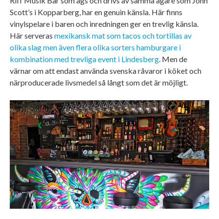
Riff Musik Bar som ägs och drivs av samma ägare som John
Scott’s i Kopparberg, har en genuin känsla. Här finns
vinylspelare i baren och inredningen ger en trevlig känsla.
Här serveras
mexikansk mat som tacos och tortillas av
olika slag men även flera olika sorters hamburgare i
kombination med trevliga event i Lindesberg
. Men de
värnar om att endast använda svenska råvaror i köket och
närproducerade livsmedel så långt som det är möjligt.