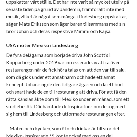
uppskattar vårt ställe. Det har inte varit så mycket uteliv på
senaste tiden på grund av pandemin, framförallt inte med
musik, vilket är något som många i Lindesberg uppskattar,
säger Mats Eriksson som äger baren tillsammans med sin
bror Johan och deras respektive Mimmi och Kajsa.
USA möter Mexiko i Lindesberg
De fyra delägarna som började driva John Scott’s i
Kopparberg under 2019 var intresserade av att ta över
restaurangen när de fick höra talas om att den var till salu,
som då gick under ett annat namn och hade ett annat
koncept. Johan ringde den tidigare ägaren och la ett bud
och snart hade de en till restaurang att driva. För att få den
rätta känslan åkte dom till Mexiko under en månad, som ett
studiebesök. Där hämtade de inspiration som de tog med
sig hem till Lindesberg och utformade restaurangen efter.
– Maten och drycken, som öl och drinkar är till stor del
Mexiko-inspirerade. Vi köpte också med oss en del