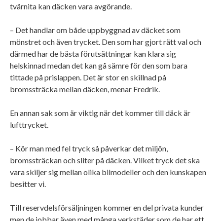
tvärnita kan däcken vara avgörande.
– Det handlar om både uppbyggnad av däcket som
mönstret och även trycket. Den som har gjort rätt val och
därmed har de bästa förutsättningar kan klara sig
helskinnad medan det kan gå sämre för den som bara
tittade på prislappen. Det är stor en skillnad på
bromssträcka mellan däcken, menar Fredrik.
En annan sak som är viktig när det kommer till däck är
lufttrycket.
– Kör man med fel tryck så påverkar det miljön,
bromssträckan och sliter på däcken. Vilket tryck det ska
vara skiljer sig mellan olika bilmodeller och den kunskapen
besitter vi.
Till reservdelsförsäljningen kommer en del privata kunder
men de jobbar även med många verkstäder som de har ett