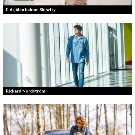
Eldsjälen bakom Skincity
Annica Forsgren Kjellman ligger bakom skönhetsimperiet Skincity –
professionell hudvård online.
Rickard Nordström
Läraren som omfamnar sociala medier.