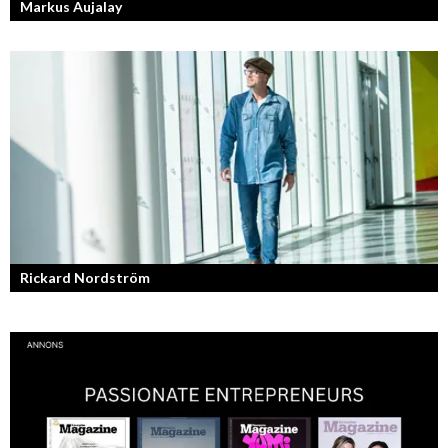
Markus Aujalay
Sveriges tuffaste matjury är epitetet på juryn i Sveriges Mästerkock.
Markus Aujalay är domaren som ger mästerkockarna mardrömmar.
Rickard Nordström
Läraren som omfamnar sociala medier.