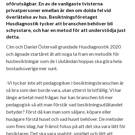
oförutsägbar. En av de vanligaste tvisterna
privatpersoner emellan är den om dolda fel vid
överlåtelse av hus. Besiktningsföretaget
Husdiagnostik tycker att branschen behöver bli
schysstare, och har en metod för att understödja just
detta.
Cim och Daniel Östervall grundade Husdiagnostik 2020
och ägnade startåret åt att noga ta fram en metodik för
husbesiktningar som de i slutändan hoppas ska göra hela
bostadssverige mer sunt.
-Vi tycker inte att pedagogiken i besiktningsbranschen är
så bra som den borde vara, utan ytterst bristfällig. Vi har
länge arbetat med frågan: hur kan branschen bli mer
pedagogisk så att man förstår vad besiktningsutlåtandet
betyder? Först då kan man som säljare, köpare eller
husägare förstå huset och vad huset behöver. De metoder
som finns idag, har främst fokus på att det ska vara lätt för
besiktaren. Det ska vara snabbt, smidigt och lätt att