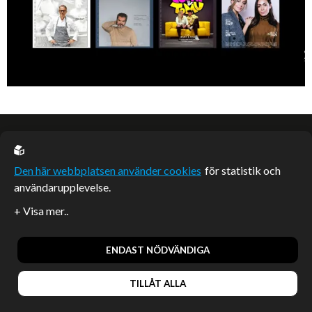
EU casino
Den här webbplatsen använder cookies
för statistik och
användarupplevelse.
Sponsrade artiklar
Artiklar publicerade på webbplatsen som inte är märkta
redaktionellt är betalda samarbeten.
ENDAST NÖDVÄNDIGA
TILLÅT ALLA
© 2026, Enterprise Magazine