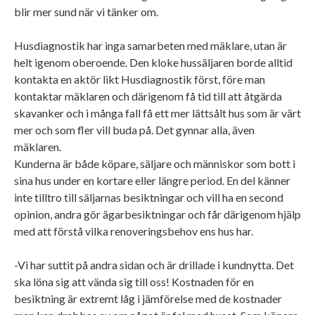
blir mer sund när vi tänker om.
Husdiagnostik har inga samarbeten med mäklare, utan är
helt igenom oberoende. Den kloke hussäljaren borde alltid
kontakta en aktör likt Husdiagnostik först, före man
kontaktar mäklaren och därigenom få tid till att åtgärda
skavanker och i många fall få ett mer lättsålt hus som är värt
mer och som fler vill buda på. Det gynnar alla, även
mäklaren.
Kunderna är både köpare, säljare och människor som bott i
sina hus under en kortare eller längre period. En del känner
inte tilltro till säljarnas besiktningar och vill ha en second
opinion, andra gör ägarbesiktningar och får därigenom hjälp
med att förstå vilka renoveringsbehov ens hus har.
-Vi har suttit på andra sidan och är drillade i kundnytta. Det
ska löna sig att vända sig till oss! Kostnaden för en
besiktning är extremt låg i jämförelse med de kostnader