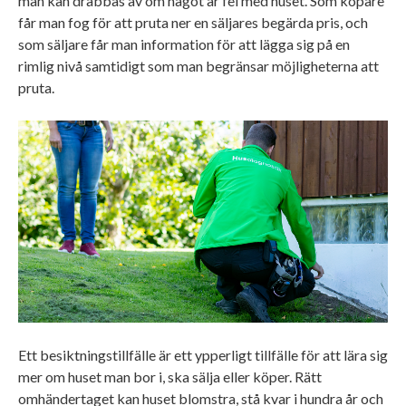
man kan drabbas av om något är fel med huset. Som köpare
får man fog för att pruta ner en säljares begärda pris, och
som säljare får man information för att lägga sig på en
rimlig nivå samtidigt som man begränsar möjligheterna att
pruta.
Ett besiktningstillfälle är ett ypperligt tillfälle för att lära sig
mer om huset man bor i, ska sälja eller köper. Rätt
omhändertaget kan huset blomstra, stå kvar i hundra år och