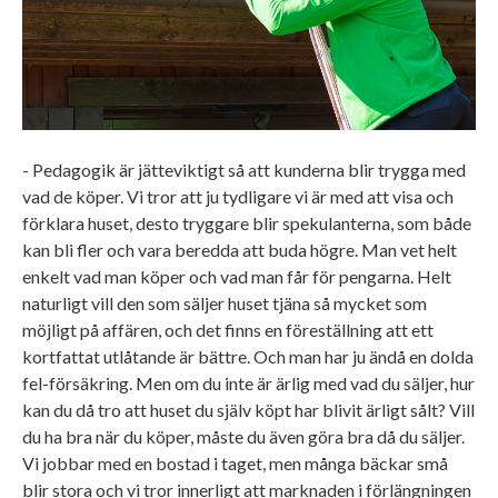
- Pedagogik är jätteviktigt så att kunderna blir trygga med
vad de köper. Vi tror att ju tydligare vi är med att visa och
förklara huset, desto tryggare blir spekulanterna, som både
kan bli fler och vara beredda att buda högre. Man vet helt
enkelt vad man köper och vad man får för pengarna. Helt
naturligt vill den som säljer huset tjäna så mycket som
möjligt på affären, och det finns en föreställning att ett
kortfattat utlåtande är bättre. Och man har ju ändå en dolda
fel-försäkring. Men om du inte är ärlig med vad du säljer, hur
kan du då tro att huset du själv köpt har blivit ärligt sålt? Vill
du ha bra när du köper, måste du även göra bra då du säljer.
Vi jobbar med en bostad i taget, men många bäckar små
blir stora och vi tror innerligt att marknaden i förlängningen