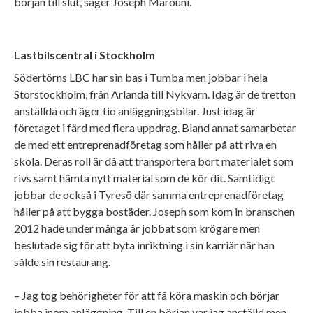
början till slut, säger Joseph Marouni.
Lastbilscentral i Stockholm
Södertörns LBC har sin bas i Tumba men jobbar i hela
Storstockholm, från Arlanda till Nykvarn. Idag är de tretton
anställda och äger tio anläggningsbilar. Just idag är
företaget i färd med flera uppdrag. Bland annat samarbetar
de med ett entreprenadföretag som håller på att riva en
skola. Deras roll är då att transportera bort materialet som
rivs samt hämta nytt material som de kör dit. Samtidigt
jobbar de också i Tyresö där samma entreprenadföretag
håller på att bygga bostäder. Joseph som kom in branschen
2012 hade under många år jobbat som krögare men
beslutade sig för att byta inriktning i sin karriär när han
sålde sin restaurang.
– Jag tog behörigheter för att få köra maskin och börjar
jobba inom anläggning. Till en början var jag anställd men