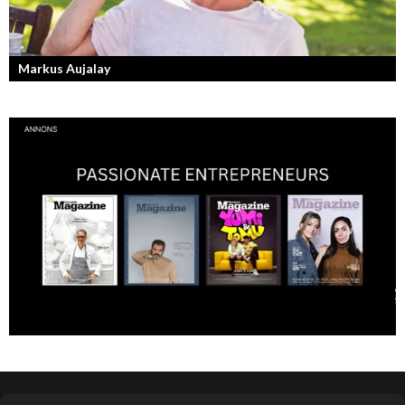
Markus Aujalay
Sveriges tuffaste matjury är epitetet på juryn i Sveriges Mästerkock.
Markus Aujalay är domaren som ger mästerkockarna mardrömmar.